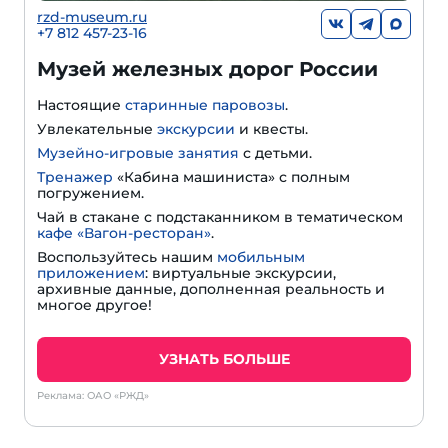
rzd-museum.ru
+7 812 457-23-16
Музей железных дорог России
Настоящие
старинные паровозы
.
Увлекательные
экскурсии
и квесты.
Музейно-игровые занятия
с детьми.
Тренажер
«Кабина машиниста» с полным
погружением.
Чай в стакане с подстаканником в тематическом
кафе «Вагон-ресторан»
.
Воспользуйтесь нашим
мобильным
приложением
: виртуальные экскурсии,
архивные данные, дополненная реальность и
многое другое!
УЗНАТЬ БОЛЬШЕ
Реклама: ОАО «РЖД»