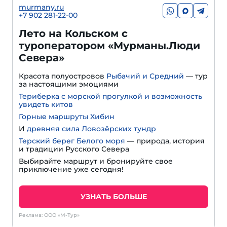
murmany.ru
+7 902 281-22-00
Лето на Кольском с
туроператором «Мурманы.Люди
Севера»
Красота полуостровов
Рыбачий и Средний
— тур
за настоящими эмоциями
Териберка с морской прогулкой и возможность
увидеть китов
Горные маршруты Хибин
И
древняя сила Ловозёрских тундр
Терский берег Белого моря
— природа, история
и традиции Русского Севера
Выбирайте маршрут и бронируйте свое
приключение уже сегодня!
УЗНАТЬ БОЛЬШЕ
Реклама: ООО «М-Тур»