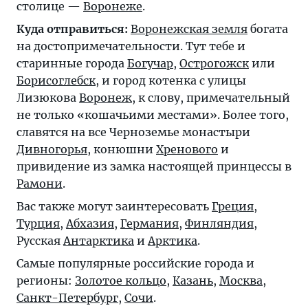
столице —
Воронеже
.
Куда отправиться:
Воронежская земля
богата
на достопримечательности. Тут тебе и
старинные города
Богучар
,
Острогожск
или
Борисоглебск
, и город котенка с улицы
Лизюкова
Воронеж
, к слову, примечательный
не только «кошачьими местами». Более того,
славятся на все Черноземье монастыри
Дивногорья
, конюшни
Хренового
и
привидение из замка настоящей принцессы в
Рамони
.
Вас также могут заинтересовать
Греция
,
Турция
,
Абхазия
,
Германия
,
Финляндия
,
Русская
Антарктика
и
Арктика
.
Самые популярные российские города и
регионы:
Золотое кольцо
,
Казань
,
Москва
,
Санкт-Петербург
,
Сочи
.