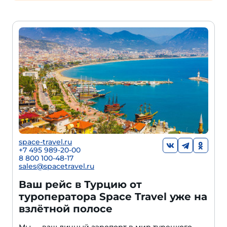
space-travel.ru
+7 495 989-20-00
8 800 100-48-17
sales@spacetravel.ru
Ваш рейс в Турцию от
туроператора Space Travel уже на
взлётной полосе