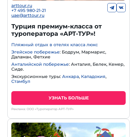
arttour.ru
+
7 495 980-21-21
uae@arttour.ru
Турция премиум-класса от
туроператора «АРТ-ТУР»!
Пляжный отдых в отелях класса люкс
Эгейское побережье
: Бодрум, Мармарис,
Даламан, Фетхие
Анталийской побережье
: Анталия, Белек, Кемер,
Сиде.
Экскурсионные туры:
Анкара
,
Кападокия
,
Стамбул
УЗНАТЬ БОЛЬШЕ
Реклама: ООО «Туроператор АРТ-ТУР»