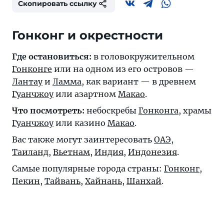
Скопировать ссылку
Гонконг и окрестности
Где остановиться:
в головокружительном
Гонконге
или на одном из его островов —
Лантау
и
Ламма
, как вариант — в древнем
Гуанчжоу
или азартном
Макао
.
Что посмотреть:
небоскребы
Гонконга
, храмы
Гуанчжоу
или казино
Макао
.
Вас также могут заинтересовать
ОАЭ
,
Таиланд
,
Вьетнам
,
Индия
,
Индонезия
.
Самые популярные города страны:
Гонконг
,
Пекин
,
Тайвань
,
Хайнань
,
Шанхай
.