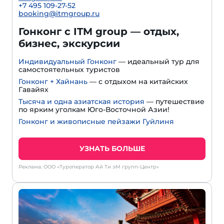
+7 495 109-27-52
booking@itmgroup.ru
Гонконг с ITM group — отдых,
бизнес, экскурсии
Индивидуальный Гонконг
— идеальный тур для
самостоятельных туристов
Гонконг + Хайнань
— с отдыхом на китайских
Гавайях
Тысяча и одна азиатская история
— путешествие
по ярким уголкам Юго-Восточной Азии!
Гонконг и живописные пейзажи Гуйлиня
УЗНАТЬ БОЛЬШЕ
Реклама: ООО «Туроператор Ай Ти эМ групп-Центр»