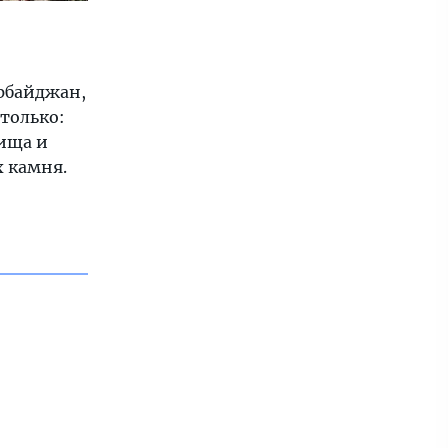
рбайджан,
только:
лища и
 камня.