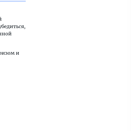
й
убедиться,
енной
бризом и