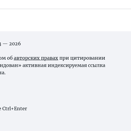
03 — 2026
ном об
авторских правах
при цитировании
андован» активная индексируемая ссылка
на.
Ctrl+Enter