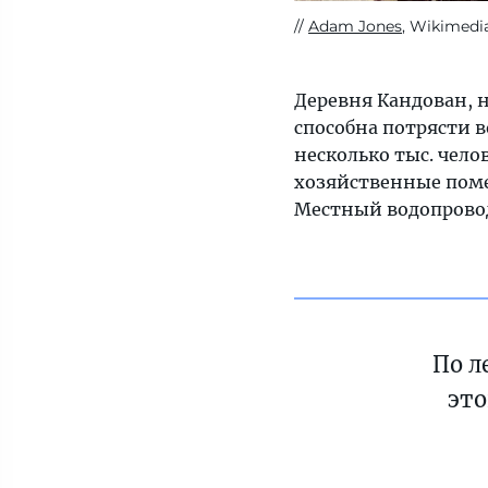
Adam Jones
, Wikimedi
Деревня Кандован, 
способна потрясти 
несколько тыс. чело
хозяйственные поме
Местный водопровод
По л
это