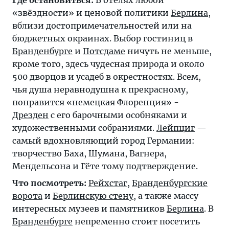
Где остановиться:
В отелях любой
«звёздности» и ценовой политики
Берлина
,
вблизи достопримечательностей или на
бюджетных окраинах. Выбор гостиниц в
Бранденбурге
и
Потсдаме
ничуть не меньше,
кроме того, здесь чудесная природа и около
500 дворцов и усадеб в окрестностях. Всем,
чья душа неравнодушна к прекрасному,
понравится «немецкая Флоренция» -
Дрезден
с его барочными особняками и
художественными собраниями.
Лейпциг
—
самый вдохновляющий город Германии:
творчество Баха, Шумана, Вагнера,
Мендельсона и Гёте тому подтверждение.
Что посмотреть:
Рейхстаг
,
Бранденбургские
ворота
и
Берлинскую стену
, а также массу
интересных музеев и памятников
Берлина
. В
Бранденбурге
непременно стоит посетить