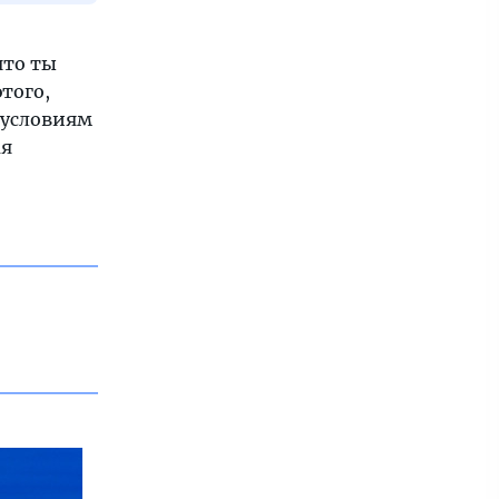
что ты
этого,
 условиям
ая