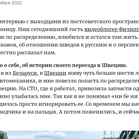
оября 2022
нтервью с выходцами из постсоветского пространс
аницу. Наш сегодняшний гость
видеоблогер Филип
ю по распределению, влюбился и остался там жить.
навов, об отношении шведов к русским и о перспе
естно рассказал нам.
о себе, об истории своего переезда в Швецию.
 я из
Беларуси
, в
Швеции
живу чуть больше шести л
автомеханика, и мне повезло попасть по распредел
ецию. На СТО, где я работал, привозила запчасти о
нно улыбалась мне. Так как я не понимал «ни бе ни
дилось просто игнорировать ее. Со временем мы на
водчика и на пальцах. А потом поженились, и сейчас