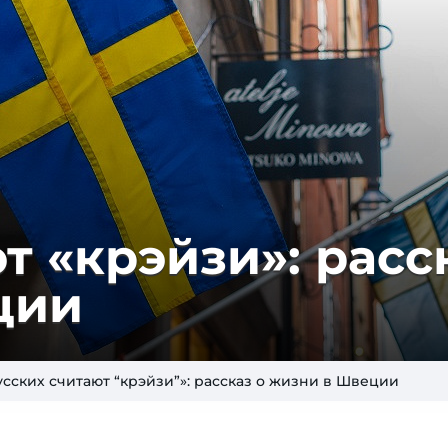
т «крэйзи»: расс
ции
усских считают “крэйзи”»: рассказ о жизни в Швеции