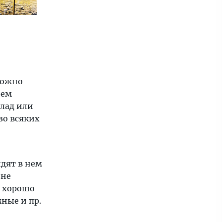
 можно
ием
клад или
зо всяких
дят в нем
 не
ь хорошо
мные и пр.