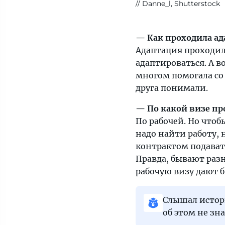
Danne_l, Shutterstock
— Как проходила ад
Адаптация проходила
адаптироваться. А в
многом помогала со
друга понимали.
— По какой визе про
По рабочей. Но чтоб
надо найти работу, 
контрактом подавать
Правда, бывают раз
рабочую визу дают б
Слышал истори
об этом не зн