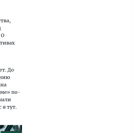
тва,
п
 О
ктивах
ет. До
ению
дна
 ме» по-
чали
 я тут.