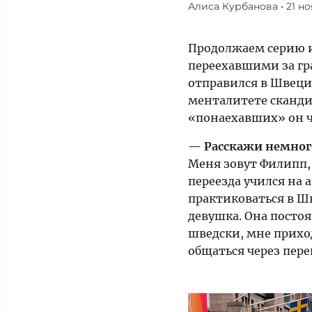
Алиса Курбанова
• 21 н
Наш
сегодняшний
гость
Продолжаем серию и
отправился
переехавшими за гр
в
отправился в Швеци
Швецию
менталитете сканди
по
«понаехавших» он ч
распределению,
— Расскажи немного 
влюбился
Меня зовут Филипп,
и
переезда учился на 
остался
практиковаться в Шв
там
девушка. Она постоя
жить
шведски, мне прихо
общаться через пере