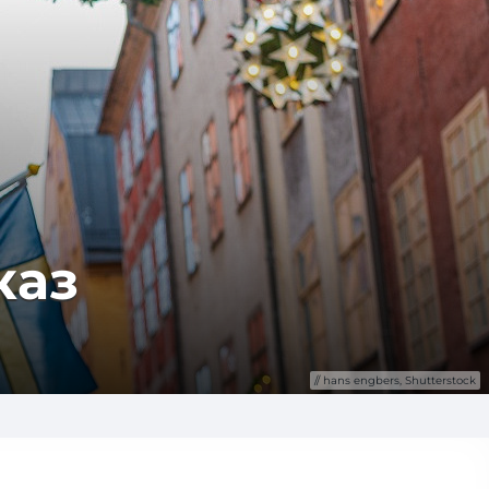
каз
hans engbers, Shutterstock