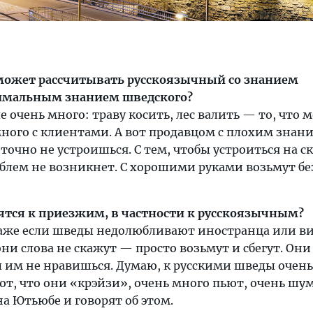
 может рассчитывать русскоязычный со знанием
имальным знанием шведского?
е очень много: траву косить, лес валить — то, что
много с клиентами. А вот продавцом с плохим знан
точно не устроишься. С тем, чтобы устроиться на с
блем не возникнет. С хорошими руками возьмут бе
тся к приезжим, в частности к русскоязычным?
даже если шведы недолюбливают иностранца или ви
они слова не скажут — просто возьмут и сбегут. Они
ты им не нравишься. Думаю, к русскими шведы очен
ют, что они «крэйзи», очень много пьют, очень шу
а Ютьюбе и говорят об этом.