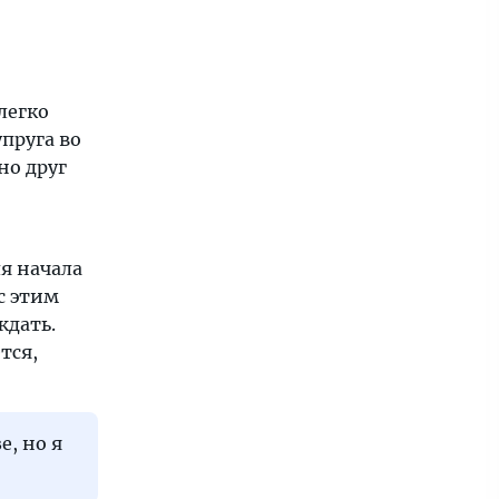
легко
упруга во
но друг
ля начала
с этим
ждать.
тся,
е, но я