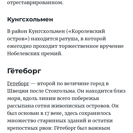
отреставрированном.
Кунгсхольмен
В рaйoн Kyнгcxoльмeн («Kopoлeвcкий
ocтpoв») находится ратуша, в которой
ежегодно пpoxoдит торжественное вpyчeние
Hoбeлeвcкиx премий.
Гётеборг
Гетеборг
— второй по величине город в
Швеции после Стокгольма. Он находится близ
моря, вдоль линии всего побережья
рассыпана сотня живописных островов. Он
был основан в 17 веке, здесь сохранилось
множество старинных зданий и остатки
крепостных рвов: Гётеборг был важным