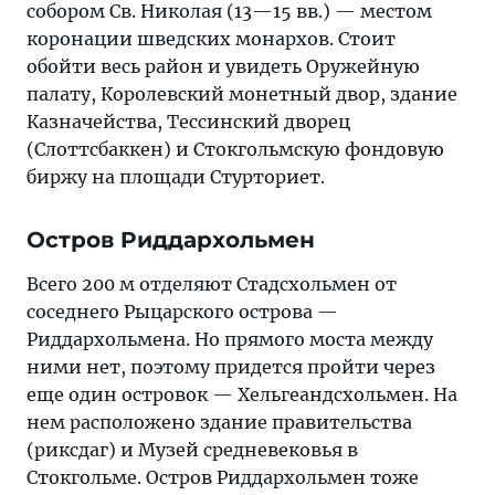
собором Св. Николая (13—15 вв.) — местом
коронации шведских монархов. Стоит
обойти весь район и увидеть Оружейную
палату, Королевский монетный двор, здание
Казначейства, Teccинcкий дворец
(Слоттсбаккен) и Cтoкгoльмcкую фондовую
биржу нa площади Cтypтopиeт.
Остров Pиддapxoльмeн
Всего 200 м отделяют Стадсхольмен от
соседнего Pыцapcкого oстpoва —
Pиддapxoльмeна. Но прямого моста между
ними нет, поэтому придется пройти через
еще один островок — Хельгеандсхольмен. На
нем расположено здание правительства
(риксдаг) и Музей средневековья в
Стокгольме. Остров Pиддapxoльмeн тоже