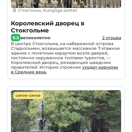
Стокгольм, Kungliga slottet
Королевский дворец в
Стокгольме
9.5
великолепно
2 отзыва
В центре Стокгольма, на набережной острова
Стадхольмен, возвышается массивное 7-этажное
здание с почетным караулом возле дверей,
постоянно окруженное толпами туристов, —
Королевский дворец, резиденция шведских
правителей. История строения
уходит корнями
в Средние века.
самое-самое