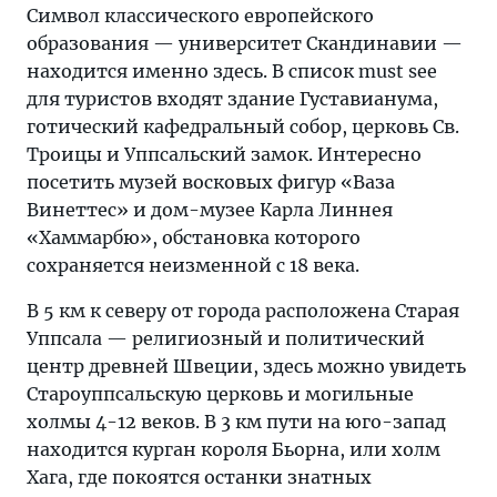
Символ классического европейского
образования — университет Скандинавии —
находится именно здесь. В список must see
для туристов входят здание Густавианума,
готический кафедральный собор, церковь Св.
Троицы и Уппсальский замок. Интересно
посетить музей восковых фигур «Ваза
Винеттес» и дом-музее Карла Линнея
«Хаммарбю», обстановка которого
сохраняется неизменной с 18 века.
В 5 км к северу от города расположена Старая
Уппсала — религиозный и политический
центр древней Швеции, здесь можно увидеть
Староуппсальскую церковь и могильные
холмы 4-12 веков. В 3 км пути на юго-запад
находится курган короля Бьорна, или холм
Хага, где покоятся останки знатных