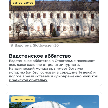
самое-самое
Вадстена, Slottsvagen,30
Вадстенское аббатство
Вадстенское аббатство в Стокгольме посещают
все, даже далекие от религии туристы.
Католический монастырь имеет богатую
историю (он был основан в середине 14 века) и
долгое время оставался одновременно
мужской
и женской обителью.
самое-самое