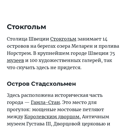
Стокгольм
Столица Швеции
Стокгольм
занимает 14
островов на берегах озера Меларен и пролива
Норстрем. В крупнейшем городе Швеции 75
музеев
и 100 художественных галерей, так
что скучать здесь не придется.
Остров Стадсхольмен
Здесь расположена историческая часть
города —
Гамла-Стан
. Это место для
прогулок: мощеные мостовые петляют
между
Королевским дворцом
, Античным
музеем Густава III, Дворцовой церковью и