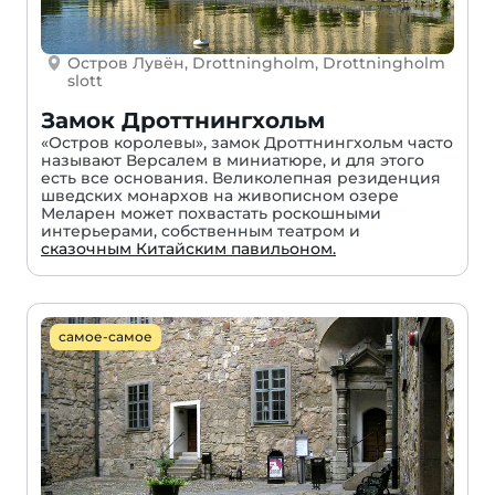
Остров Лувён, Drottningholm, Drottningholm
slott
Замок Дроттнингхольм
«Остров королевы», замок Дроттнингхольм часто
называют Версалем в миниатюре, и для этого
есть все основания. Великолепная резиденция
шведских монархов на живописном озере
Меларен может похвастать роскошными
интерьерами, собственным театром и
сказочным Китайским павильоном.
самое-самое