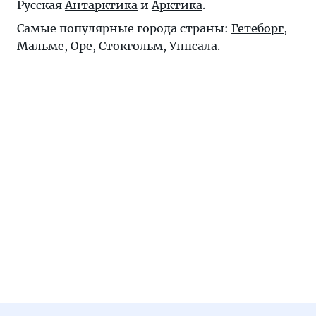
Русская
Антарктика
и
Арктика
.
Самые популярные города страны:
Гетеборг
,
Мальме
,
Оре
,
Стокгольм
,
Уппсала
.