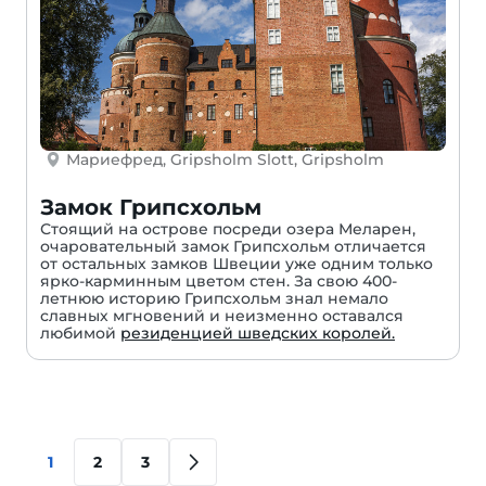
Мариефред, Gripsholm Slott, Gripsholm
Замок Грипсхольм
Стоящий на острове посреди озера Меларен,
очаровательный замок Грипсхольм отличается
от остальных замков Швеции уже одним только
ярко-карминным цветом стен. За свою 400-
летнюю историю Грипсхольм знал немало
славных мгновений и неизменно оставался
любимой
резиденцией шведских королей.
1
2
3