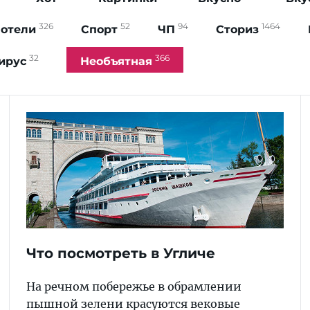
326
52
94
1464
 отели
Спорт
ЧП
Сториз
32
366
ирус
Необъятная
Что посмотреть в Угличе
На речном побережье в обрамлении
пышной зелени красуются вековые