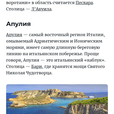
воротами» в область считается
Пескара
.
смотреть.
Столица —
Л’Акуила
.
Апулия
Апулия
— самый восточный регион Италии,
омываемый Адриатическим и Ионическим
морями, имеет самую длинную береговую
линию на итальянском побережье. Проще
говоря, Апулия — это итальянский «каблук».
Столица —
Бари
, где хранятся мощи Святого
Николая Чудотворца.