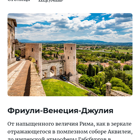
Фриули-Венеция-Джулия
От напыщенного величия Рима, как в зеркале
отражающегося в помпезном соборе Аквилеи,
до имперской атмосферы Габсбургов в