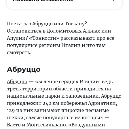
или
Тоскану?
Остановиться
Поехать в Абруццо или Тоскану?
в
Остановиться в Доломитовых Альпах или
Доломитовых
Апулии? «Тонкости» рассказывают про все
Альпах
популярные регионы Италии и что там
или
смотреть.
Апулии?
«Тонкости»
Абруццо
рассказывают
про
Абруццо
— «зеленое сердце» Италии, ведь
все
треть территории области приходится на
популярные
национальные парки и заповедники. Абруццо
регионы
принадлежит 240 км побережья Адриатики,
Италии
129 из них занимают широкие песчаные
и
пляжи, самые популярные из которых —
что
Васто
и
Монтесильвано
. «Воздушными
там