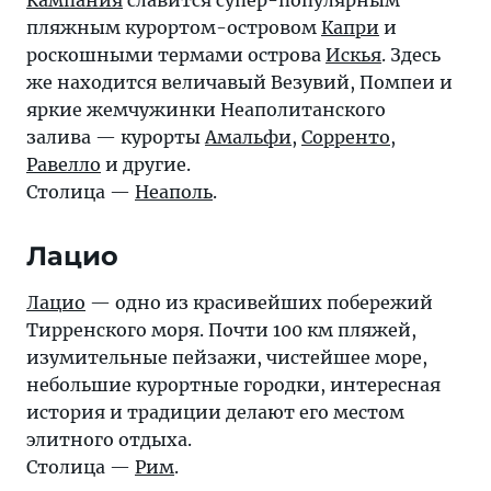
Кампания
славится супер-популярным
пляжным курортом-островом
Капри
и
роскошными термами острова
Искья
. Здесь
же находится величавый Везувий, Помпеи и
яркие жемчужинки Неаполитанского
залива — курорты
Амальфи
,
Сорренто
,
Равелло
и другие.
Столица —
Неаполь
.
Лацио
Лацио
— одно из красивейших побережий
Тирренского моря. Почти 100 км пляжей,
изумительные пейзажи, чистейшее море,
небольшие курортные городки, интересная
история и традиции делают его местом
элитного отдыха.
Столица —
Рим
.