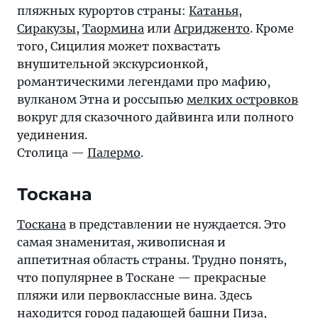
пляжных курортов страны:
Катанья
,
Сиракузы
,
Таормина
или
Агридженто
. Кроме
того, Сицилия может похвастать
внушительной экскурсионкой,
романтическими легендами про мафию,
вулканом Этна и россыпью
мелких островков
вокруг для сказочного дайвинга или полного
уединения.
Столица —
Палермо
.
Тоскана
Тоскана
в представлении не нуждается. Это
самая знаменитая, живописная и
аппетитная область страны. Трудно понять,
что популярнее в Тоскане — прекрасные
пляжи или первоклассные вина. Здесь
находится город падающей башни
Пиза
,