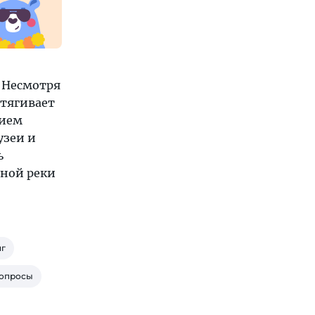
 Несмотря
итягивает
лием
узеи и
ь
жной реки
г
опросы