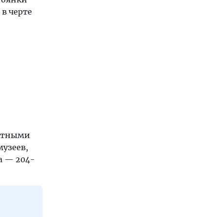
в черте
жетными
музеев,
а — 204-