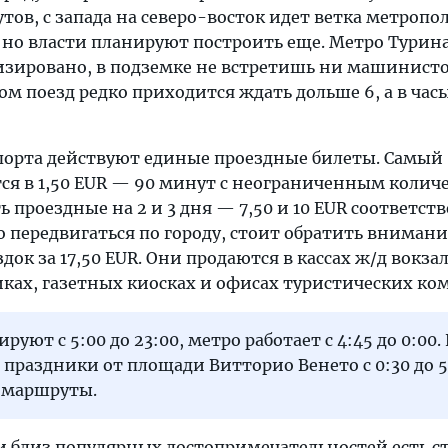
ов, с запада на северо-восток идет ветка метропо
, но власти планируют построить еще. Метро Турин
зировано, в подземке не встретишь ни машинисто
ом поезд редко приходится ждать дольше 6, а в час
спорта действуют единые проездные билеты. Самый
я в 1,50 EUR — 90 минут с неограниченным колич
ь проездные на 2 и 3 дня — 7,50 и 10 EUR соответств
 передвигаться по городу, стоит обратить внимани
док за 17,50 EUR. Они продаются в кассах ж/д вокзал
ках, газетных киосках и офисах туристических ко
руют с 5:00 до 23:00, метро работает с 4:45 до 0:00.
праздники от площади Витторио Венето с 0:30 до 5
 маршруты.
 и близ популярных достопримечательностей есть с