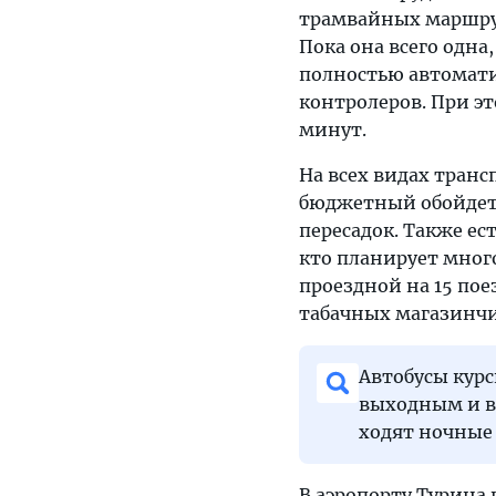
трамвайных маршрут
Пока она всего одна
полностью автомати
контролеров. При эт
минут.
На всех видах тран
бюджетный обойдетс
пересадок. Также ест
кто планирует много
проездной на 15 поез
табачных магазинчи
Автобусы курси
выходным и в 
ходят ночные
В аэропорту Турина