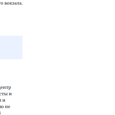
о вокзала.
центр
сты и
м и
ую не
8