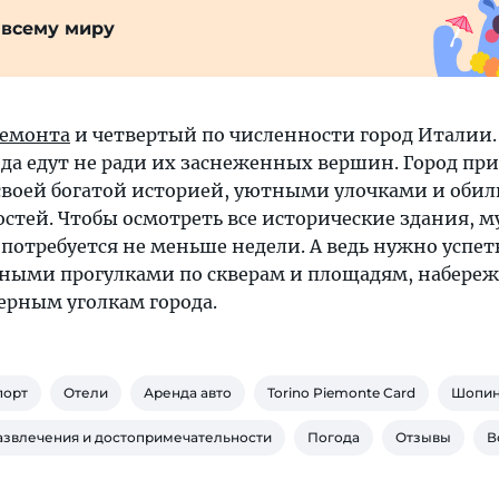
 всему миру
емонта
и четвертый по численности город Италии.
юда едут не ради их заснеженных вершин. Город пр
воей богатой историей, уютными улочками и оби
стей. Чтобы осмотреть все исторические здания, м
потребуется не меньше недели. А ведь нужно успет
ными прогулками по скверам и площадям, набере
ерным уголкам города.
порт
Отели
Аренда авто
Torino Piemonte Card
Шопин
азвлечения и достопримечательности
Погода
Отзывы
В