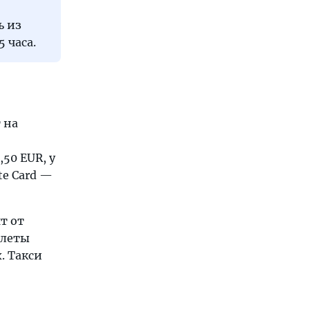
ь из
 часа.
 на
50 EUR, у
te Card —
т от
илеты
. Такси