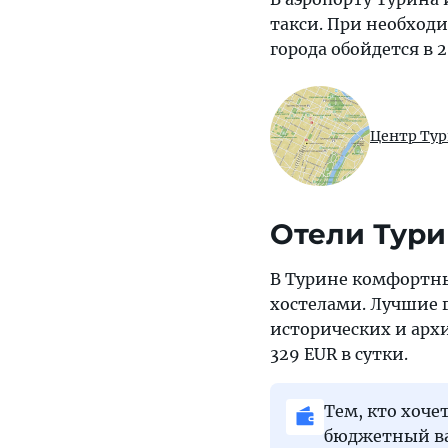
такси. При необход
города обойдется в 2
Центр Ту
Отели Тури
В Турине комфорт
хостелами. Лучшие г
исторических и арх
329 EUR в сутки.
Тем, кто хоче
бюджетный ва