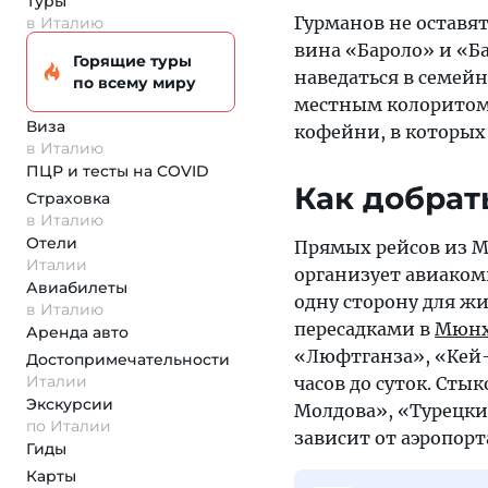
Туры
Гурманов не оставя
в Италию
вина «Бароло» и «Б
Горящие туры
наведаться в семе
по всему миру
местным колоритом.
Виза
кофейни, в которых
в Италию
ПЦР и тесты на COVID
Как добрат
Страховка
в Италию
Отели
Прямых рейсов из М
Италии
организует авиакомп
Авиабилеты
одну сторону для жи
в Италию
пересадками в
Мюнх
Аренда авто
«Люфтганза», «Кей-
Достопримеча­тельности
Италии
часов до суток. Сты
Экскурсии
Молдова», «Турецки
по Италии
зависит от аэропорта
Гиды
Карты