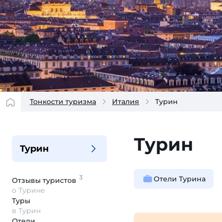
Тонкости туризма
Италия
Турин
Турин
Турин
3
Отели Турина
Отзывы
туристов
о Турине
Туры
в Турин
Отели