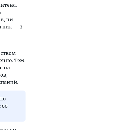
литена.
а
в, ни
ы пик — 2
еством
енно. Тем,
е на
ов,
мпаний.
 По
:00
тоянки