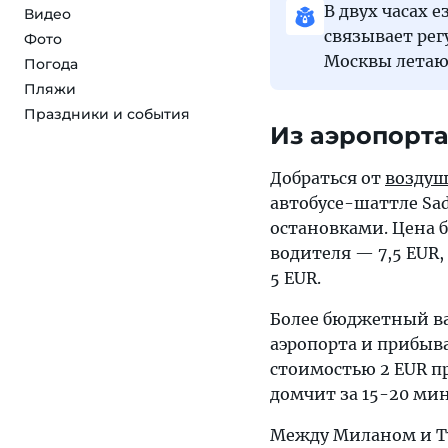
В двух часах 
Видео
связывает ре
Фото
Москвы летают
Погода
Пляжи
Праздники и события
Из аэропорта
Добраться от
воздуш
автобусе-шаттле Sa
остановками. Цена б
водителя — 7,5 EUR,
5 EUR.
Более бюджетный ва
аэропорта и прибыв
стоимостью 2 EUR пр
домчит за 15-20 мин
Между Миланом и Ту