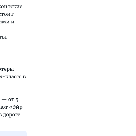
монтские
стоит
ами и
е
ты.
ртеры
м-классе в
 — от 5
ают «Эйр
в дороге