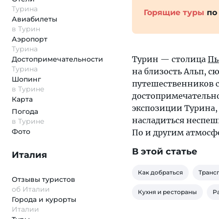
Турина
Горящие туры
по
Авиабилеты
в Турин
Аэропорт
Турина
Турин — столица
Пь
Достопримеча­тельности
Турина
на близость Альп, с
Шопинг
путешественников с
в Турине
достопримечательно
Карта
экспозиции Турина, 
Погода
насладиться неспеш
в Турине
Фото
По и другим атмосф
В этой статье
Италия
Как добраться
Транс
Отзывы туристов
об Италии
Кухня и рестораны
Р
Города и курорты
Италии