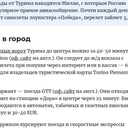
езды от Турина находится Милан, с которым Россию
гулярное прямое авиасообщение. Почти каждый ден
 самолеты лоукостера «Победа», перелет займет 3,5
 в город
ных ворот
Турина до центра можно за 40-50 минут
dem (
оф. сайт
на англ.). Он следует до ж/д вокзала с
илета при покупке через интернет или в кассах — 6,
 для владельцев туристической карты Torino Piemon
риант — поезда GTT (
оф. сайт
на англ.). Они отходя
ают на станцию «Дора» в центре через 25 минут. Б
одаются в автоматах, табачных и газетных киосках
ут и 30-40 EUR.
рином курсируют поезда и скоростные экспрессы