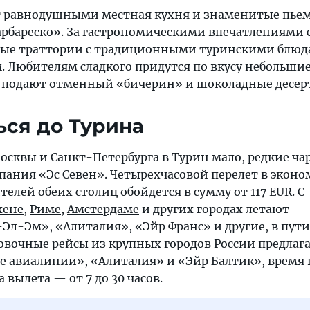
т равнодушными местная кухня и знаменитые пье
арбареско». За гастрономическими впечатлениями 
йные траттории с традиционными туринскими блюд
 Любителям сладкого придутся по вкусу небольши
 подают отменный «бичерин» и шоколадные десер
ься до Турина
осквы и Санкт-Петербурга в Турин мало, редкие ча
ания «Эс Севен». Четырехчасовой перелет в эконо
телей обеих столиц обойдется в сумму от 117 EUR. С
ене
,
Риме
,
Амстердаме
и других городах летают
Эл-Эм», «Алиталия», «Эйр Франс» и другие, в пути
ковочные рейсы из крупных городов России предлаг
е авиалинии», «Алиталия» и «Эйр Балтик», время 
 вылета — от 7 до 30 часов.