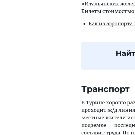
«Итальянских желез
Билеты стоимостью о
Как из аэропорта
Найт
Транспорт
В Турине хорошо ра
проходит ж/д линия,
местные жители исп
подземке — последни
составит труда. По 