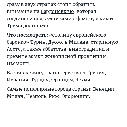
сразу в двух странах стоит обратить
внимание на
Бардонеккию
, которая
соединена подъемниками с французскими
Тремя долинами.
Что посмотреть:
«столицу европейского
барокко»
Турин
, Дуомо в
Милане
, старинную
Аосту
, а также аббатства, виноградники и
древние замки живописной провинции
Пьемонт
.
Вас также могут заинтересовать
Греция
,
Испания
,
Турция
,
Франция
,
Чехия
.
Самые популярные города страны:
Венеция
,
Милан
,
Неаполь
,
Рим
,
Флоренция
.