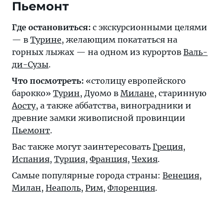
Пьемонт
Где остановиться:
с экскурсионными целями
— в
Турине
, желающим покататься на
горных лыжах — на одном из курортов
Валь-
ди-Сузы
.
Что посмотреть:
«столицу европейского
барокко»
Турин
, Дуомо в
Милане
, старинную
Аосту
, а также аббатства, виноградники и
древние замки живописной провинции
Пьемонт
.
Вас также могут заинтересовать
Греция
,
Испания
,
Турция
,
Франция
,
Чехия
.
Самые популярные города страны:
Венеция
,
Милан
,
Неаполь
,
Рим
,
Флоренция
.