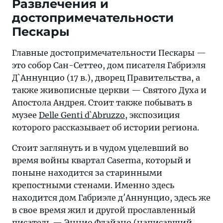
Развлечения и
достопримечательности
Пескары
Главные достопримечательности Пескары —
это собор Сан-Сеттео, дом писателя Габриэля
Д`Аннунцио (17 в.), дворец Правительства, а
также живописные церкви — Святого Духа и
Апостола Андрея. Стоит также побывать в
музее
Delle Genti d`Abruzzo
, экспозиция
которого рассказывает об истории региона.
Стоит заглянуть и в чудом уцелевший во
время войны квартал Caserma, который и
поныне находится за старинными
крепостными стенами. Именно здесь
находится дом Габриэле д′Аннунцио, здесь же
в свое время жил и другой прославленный
писатель — Эннио Флайано (написавший