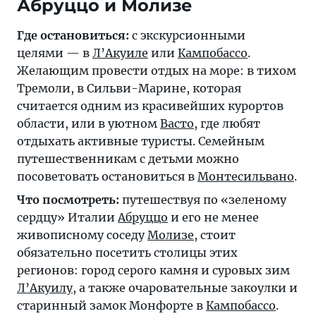
Абруццо и Молизе
Где остановиться:
с экскурсионными
целями — в
Л’Акуиле
или
Кампобассо
.
Желающим провести отдых на море: в тихом
Тремоли, в Сильви-Марине, которая
считается одним из красивейших курортов
области, или в уютном
Васто
, где любят
отдыхать активные туристы. Семейным
путешественникам с детьми можно
посоветовать остановиться в
Монтесильвано
.
Что посмотреть:
путешествуя по «зеленому
сердцу» Италии
Абруццо
и его не менее
живописному соседу
Молизе
, стоит
обязательно посетить столицы этих
регионов: город серого камня и суровых зим
Л’Акуилу
, а также очаровательные закоулки и
старинный замок Монфорте в
Кампобассо
.