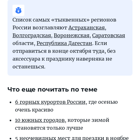
Список самых «тыквенных» регионов
России возглавляют
Астраханская
,
Волгоградская
,
Воронежская
,
Саратовская
области,
Республика Дагестан
. Если
отправиться в конце октября туда, без
аксессуара к празднику наверняка не
останешься.
Что еще почитать по теме
6 горных ку­рор­тов Рос­сии
, где осенью
очень красиво
10 южных городов
, которые зимой
становятся только лучше
5 неочевид­ных мест
для по­езд­ки в ноябре