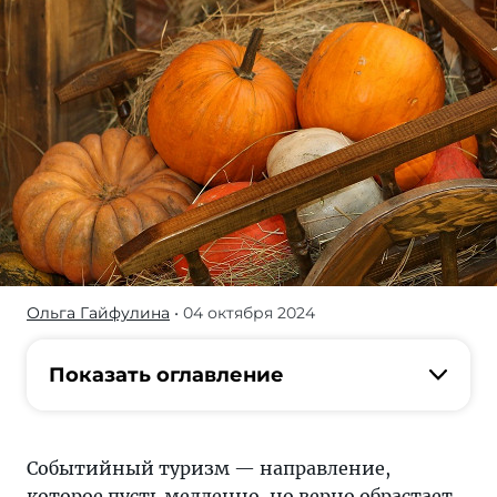
Ольга Гайфулина
• 04 октября 2024
О
каких
российских
Показать оглавление
праздниках
не
стоит
Событийный туризм — направление,
забывать
которое пусть медленно, но верно обрастает