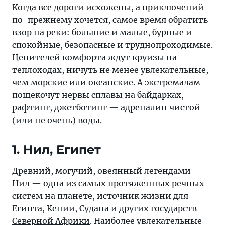
—
Когда все дороги исхожены, а приключений
яркие
по-прежнему хочется, самое время обратить
идеи
взор на реки: большие и малые, бурные и
путешествий
спокойные, безопасные и труднопроходимые.
от
Ценителей комфорта ждут круизы на
«Тонкостей
теплоходах, ничуть не менее увлекательные,
туризма».
чем морские или океанские. А экстремалам
Рейтинги
пощекочут нервы сплавы на байдарках,
и
рафтинг, джетботинг — адреналин чистой
подборки
(или не очень) воды.
о
туризме
1. Нил, Египет
на
страницах
Древний, могучий, овеянный легендами
«Тонкостей».
Нил
— одна из самых протяженных речных
систем на планете, источник жизни для
Египта
,
Кении
, Судана и других государств
Северной Африки
. Наиболее увлекательные