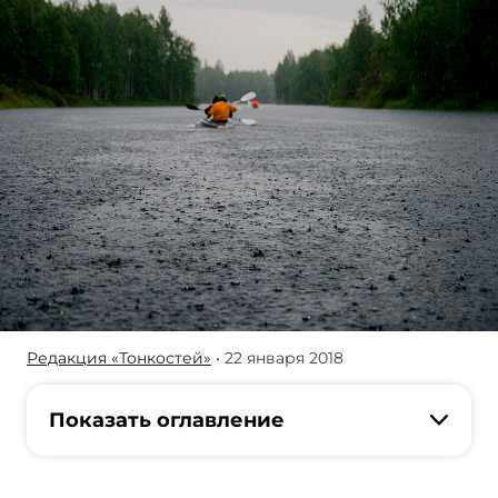
Редакция «Тонкостей»
• 22 января 2018
Журнал/
Топ-10
незабываемых
Показать оглавление
речных
маршрутов