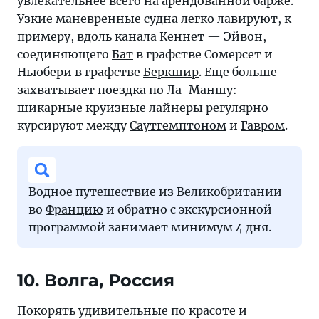
увлекательнее всего на арендованной барже.
Узкие маневренные судна легко лавируют, к
примеру, вдоль канала Кеннет — Эйвон,
соединяющего
Бат
в графстве Сомерсет и
Ньюбери в графстве
Беркшир
. Еще больше
захватывает поездка по Ла-Маншу:
шикарные круизные лайнеры регулярно
курсируют между
Саутгемптоном
и
Гавром
.
Водное путешествие из
Великобритании
во
Францию
и обратно с экскурсионной
программой занимает минимум 4 дня.
10. Волга, Россия
Покорять удивительные по красоте и