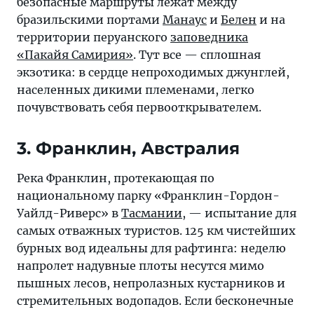
безопасные маршруты лежат между
бразильскими портами
Манаус
и
Белен
и на
территории перуанского
заповедника
«Пакайя Самирия»
. Тут все — сплошная
экзотика: в сердце непроходимых джунглей,
населенных дикими племенами, легко
почувствовать себя первооткрывателем.
3. Франклин, Австралия
Река Франклин, протекающая по
национальному парку «Франклин-Гордон-
Уайлд-Риверс» в
Тасмании
, — испытание для
самых отважных туристов. 125 км чистейших
бурных вод идеальны для рафтинга: неделю
напролет надувные плоты несутся мимо
пышных лесов, непролазных кустарников и
стремительных водопадов. Если бесконечные