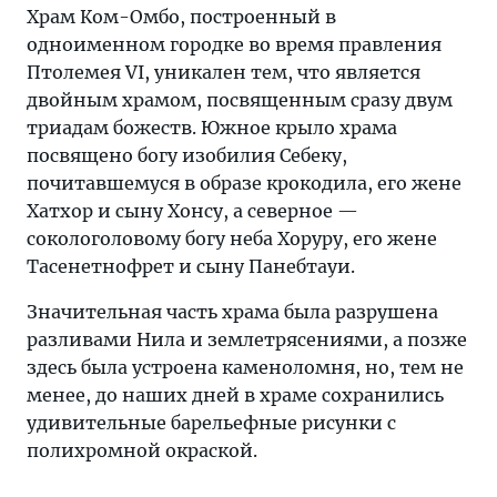
Храм Ком-Омбо, построенный в
одноименном городке во время правления
Птолемея VI, уникален тем, что является
двойным храмом, посвященным сразу двум
триадам божеств. Южное крыло храма
посвящено богу изобилия Себеку,
почитавшемуся в образе крокодила, его жене
Хатхор и сыну Хонсу, а северное —
сокологоловому богу неба Хоруру, его жене
Тасенетнофрет и сыну Панебтауи.
Значительная часть храма была разрушена
разливами Нила и землетрясениями, а позже
здесь была устроена каменоломня, но, тем не
менее, до наших дней в храме сохранились
удивительные барельефные рисунки с
полихромной окраской.