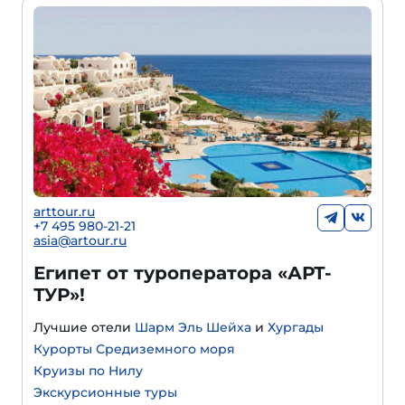
arttour.ru
+
7 495 980-21-21
asia@artour.ru
Египет от туроператора «АРТ-
ТУР»!
Лучшие отели
Шарм Эль Шейха
и
Хургады
Курорты Средиземного моря
Круизы по Нилу
Экскурсионные туры