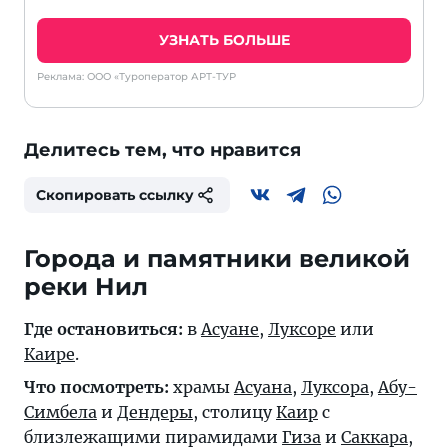
УЗНАТЬ БОЛЬШЕ
Реклама: ООО «Туроператор АРТ-ТУР
Делитесь тем, что нравится
Скопировать ссылку
Города и памятники великой
реки Нил
Где остановиться:
в
Асуане
,
Луксоре
или
Каире
.
Что посмотреть:
храмы
Асуана
,
Луксора
,
Абу-
Симбела
и
Дендеры
, столицу
Каир
с
близлежащими пирамидами
Гиза
и
Саккара
,