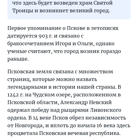
князей
что здесь будет возведен храм Святой
и
Троицы и возникнет великий город.
зарождением
русского
Первое упоминание о Пскове в летописях
государства
датируется 903 г. и связано с
бракосочетанием Игоря и Ольги, однако
ученые считают, что город возник гораздо
раньше.
Псковская земля связана с множеством
страниц, которые можно назвать
легендарными в истории нашей страны. В
1242 г. на Чудском озере, расположенном в
Псковской области, Александр Невский
одержал победу над рыцарями Ливонского
ордена. В 14 веке Псков обрел независимость
от Новгорода, и вплоть до начала 16 века здесь
процветала Псковская вечевая республика.