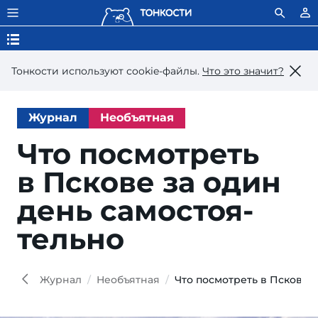
Тонкости используют сookie-файлы.
Что это значит?
Журнал
Необъятная
Что посмотреть
в Пско­ве за один
день самостоя­
тельно
Idea
Shut
Журнал
Необъятная
Что посмотреть в Пскове 