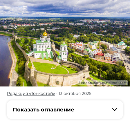
Idea Studio / Shutterstock.com
Редакция «Тонкостей»
• 13 октября 2025
Псков
—
город,
Показать оглавление
который
непременно