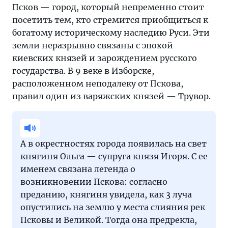
стоит
Псков — город, который непременно стоит
посетить
посетить тем, кто стремится приобщиться к
тем,
богатому историческому наследию Руси. Эти
кто
земли неразрывно связаны с эпохой
стремится
киевских князей и зарождением русского
приобщиться
государства. В 9 веке в Изборске,
к
расположенном неподалеку от Пскова,
богатому
правил один из варяжских князей — Трувор.
историческому
наследию
Руси.
Эти
А в окрестностях города появилась на свет
земли
княгиня Ольга — супруга князя Игоря. С ее
неразрывно
именем связана легенда о
связаны
возникновении Пскова: согласно
с
преданию, княгиня увидела, как 3 луча
эпохой
опустились на землю у места слияния рек
киевских
Псковы и Великой. Тогда она предрекла,