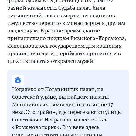
форме буквы «П», состоящее из 3 частей
разной этажности. Судьба палат была
насыщенной: после смерти наследников
имущество перешло к монастырям и другим
владельцам. В разное время здание
принадлежало предкам Римского-Корсакова,
использовалось государством для хранения
провианта и артиллерийских припасов, а в
1902 г. в палатах открылся музей.
Недалеко от Поганкиных палат, на
Советской улице, вы найдете палаты
Меншиковых, возведенные в конце 17
века. Этот район, где пересекаются улицы
Советская и Некрасова, известен как
«Романова горка». В 17 веке здесь
селились состоятельные торговцы.