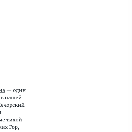
на
— один
ов нашей
Печорский
ы
ные тихой
их Гор
,