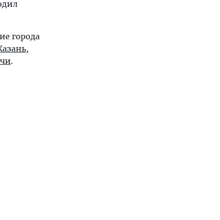
одил
ие города
Казань
,
очи
.