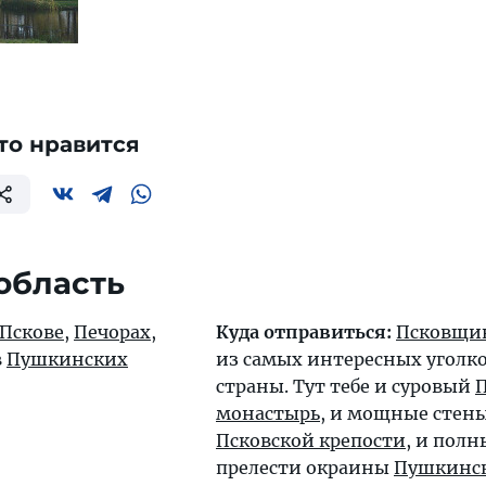
то нравится
область
Пскове
,
Печорах
,
Куда отправиться:
Псковщи
в
Пушкинских
из самых интересных уголк
страны. Тут тебе и суровый
монастырь
, и мощные стен
Псковской крепости
, и пол
прелести окраины
Пушкинск