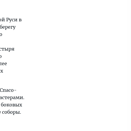
й Руси в
берегу
о
стыря
о
лее
их
Спасо-
астерами.
я боковых
 соборы.