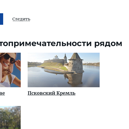
Следить
топримечательности рядом
ве
Псковский Кремль