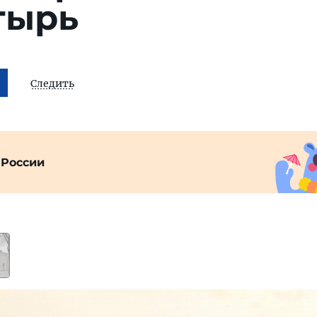
тырь
Следить
 России