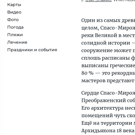
Карты
Видео
Фото
Один из самых древ
Погода
целом, Спасо-Мирож
Пляжи
реки Великой в мес
Лечение
солидной истории —
Праздники и события
сооружение может 
сплошь расписаны ф
выписаны греческие
80 % — это рекордн
мастеров предстают 
Сердце Спасо-Миро
Преображенский соб
Его архитектура не
помещений чуть ско
Ещё на территории 
Архидьякона 18 век