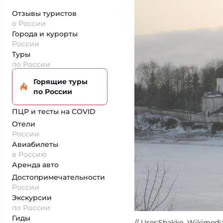
Отзывы туристов
о России
Города и курорты
России
Туры
по России
Горящие туры
по России
ПЦР и тесты на COVID
Отели
России
Авиабилеты
в Россию
Аренда авто
Достопримеча­тельности
России
Экскурсии
по России
Гиды
User:Shakko
, Wikimedi