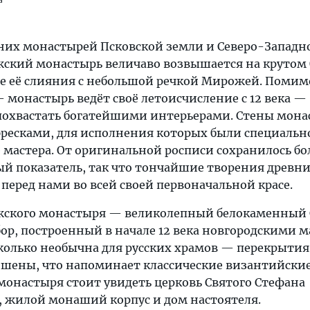
них монастырей Псковской земли и Северо-Западно
ский монастырь величаво возвышается на крутом 
те её слияния с небольшой речкой Мирожей. Помим
 монастырь ведёт своё летоисчисление с 12 века —
похвастать богатейшими интерьерами. Стены мона
ресками, для исполнения которых были специальн
 мастера. От оригинальной росписи сохранилось бо
ый показатель, так что тончайшие творения древн
перед нами во всей своей первоначальной красе.
жского монастыря — великолепный белокаменный 
ор, построенный в начале 12 века новгородскими м
сколько необычна для русских храмов — перекрыти
шены, что напоминает классические византийские
монастыря стоит увидеть церковь Святого Стефана
а, жилой монаший корпус и дом настоятеля.