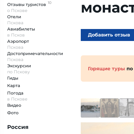
монас
10
Отзывы
туристов
о Пскове
Отели
Пскова
Авиабилеты
Добавить отзыв
в Псков
Аэропорт
Пскова
Достопримеча­тельности
Пскова
Экскурсии
Горящие туры
по
по Пскову
Гиды
Карта
Погода
в Пскове
Видео
Фото
Россия