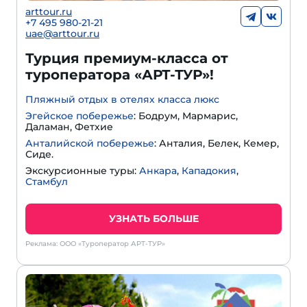
arttour.ru
+
7 495 980-21-21
uae@arttour.ru
Турция премиум-класса от
туроператора «АРТ-ТУР»!
Пляжный отдых в отелях класса люкс
Эгейское побережье
: Бодрум, Мармарис,
Даламан, Фетхие
Анталийской побережье
: Анталия, Белек, Кемер,
Сиде.
Экскурсионные туры:
Анкара
,
Кападокия
,
Стамбул
УЗНАТЬ БОЛЬШЕ
Реклама: ООО «Туроператор АРТ-ТУР»