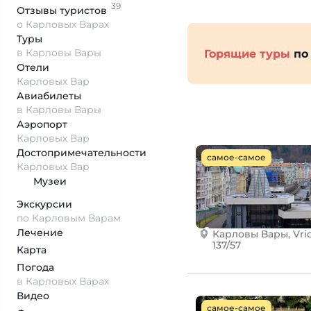
39
Отзывы
туристов
о Карловых Варах
Туры
в Карловы Вары
Горящие туры
по
Отели
Карловых Вар
Авиабилеты
в Карловы Вары
Аэропорт
Карловых Вар
Достопримеча­тельности
самое-самое
Карловых Вар
Музеи
Экскурсии
по Карловым Варам
Лечение
Карловы Вары, Vrid
137/57
Карта
Погода
в Карловых Варах
Видео
самое-самое