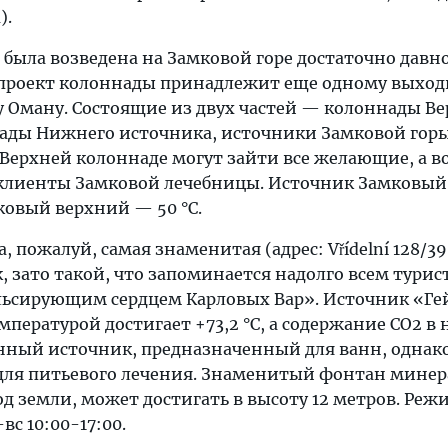
).
 была возведена на Замковой горе достаточно давн
, проект колоннады принадлежит еще одному выход
 Оману. Состоящие из двух частей — колоннады Ве
ады Нижнего источника, источники Замковой гор
 Верхней колоннаде могут зайти все желающие, а во
лиенты Замковой лечебницы. Источник Замковы
мковый верхний — 50 °C.
 пожалуй, самая знаменитая (адрес: Vřídelní 128/39)
, зато такой, что запоминается надолго всем турист
ьсирующим сердцем Карловых Вар». Источник «Ге
пературой достигает +73,2 °C, а содержание СО2 в 
нный источник, предназначенный для ванн, однако
для питьевого лечения. Знаменитый фонтан мине
д земли, может достигать в высоту 12 метров. Реж
вс 10:00-17:00.