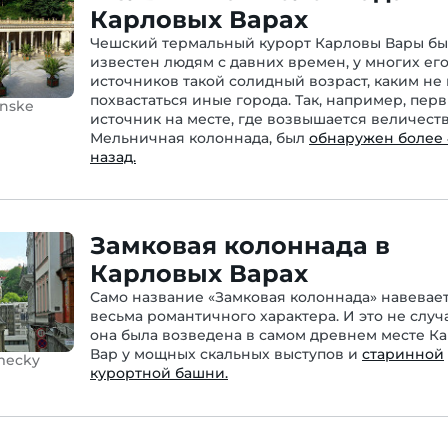
Карловых Варах
Чешский термальный курорт Карловы Вары б
известен людям с давних времен, у многих ег
источников такой солидный возраст, каким не 
похвастаться иные города. Так, например, пер
ynske
источник на месте, где возвышается величест
Мельничная колоннада, был
обнаружен более 
назад.
Замковая колоннада в
Карловых Варах
Само название «Замковая колоннада» навевае
весьма романтичного характера. И это не случ
она была возведена в самом древнем месте К
Вар у мощных скальных выступов и
старинной
mecky
курортной башни.