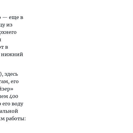
о — еще в
цу из
рхнего
ы
т в
й нижний
, здесь
ам, его
йзер»
нем 400
 его воду
ральной
им работы: