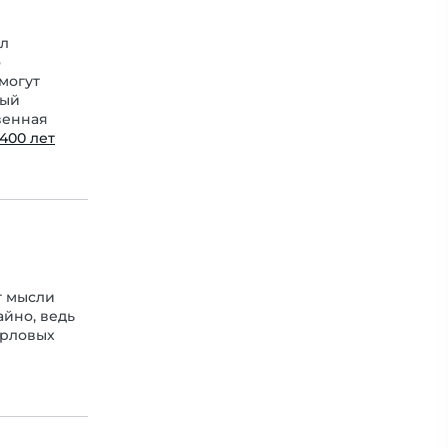
ыл
о
могут
вый
венная
400 лет
т мысли
айно, ведь
арловых