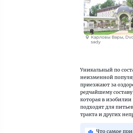
Карловы Вары, Dvo
sady
Уникальный по сост
неизменной популярн
приезжают за оздоро
редчайшему составу
которая в изобилии 
подходят для питье
тракта и других не
Что самое при