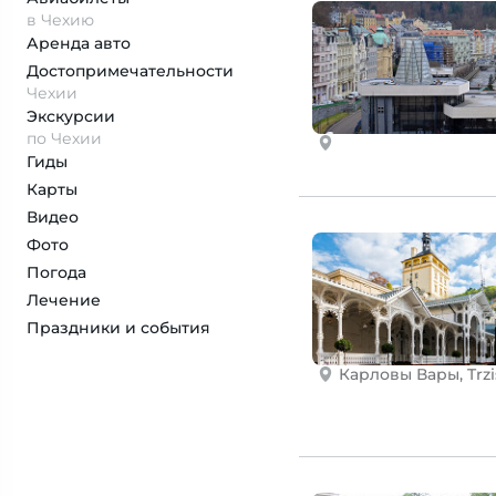
в Чехию
Аренда авто
Достопримеча­тельности
Чехии
Экскурсии
по Чехии
Гиды
Карты
Видео
Фото
Погода
Лечение
Праздники и события
Карловы Вары, Trzi