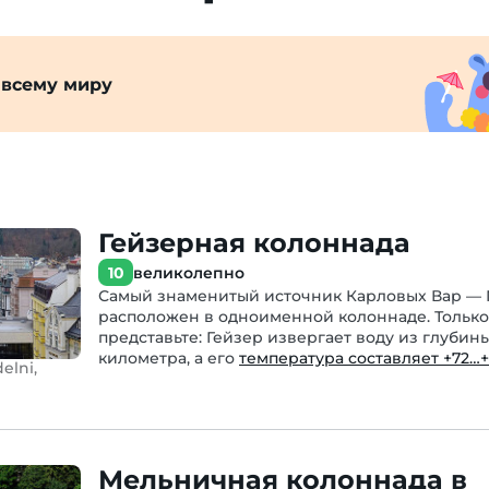
 всему миру
Гейзерная колоннада
10
великолепно
Самый знаменитый источник Карловых Вар — 
расположен в одноименной колоннаде. Только
представьте: Гейзер извергает воду из глубины
километра, а его
температура составляет +72…+
elni,
Мельничная колоннада в