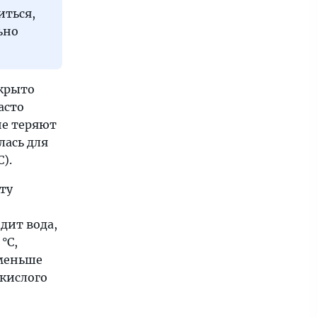
иться,
ьно
ткрыто
асто
не теряют
лась для
).
ту
дит вода,
°C,
 меньше
екислого