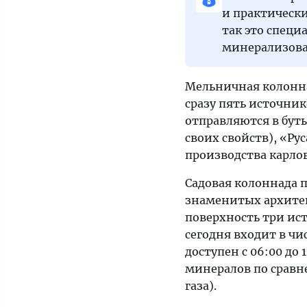
и практически
так это специ
минерализован
Мельничная колонна
сразу пять источник
отправляются в буты
своих свойств), «Рус
производства карлов
Садовая колоннада п
знаменитых архитек
поверхность три ист
сегодня входит в чи
доступен с 06:00 до
минералов по сравн
газа).