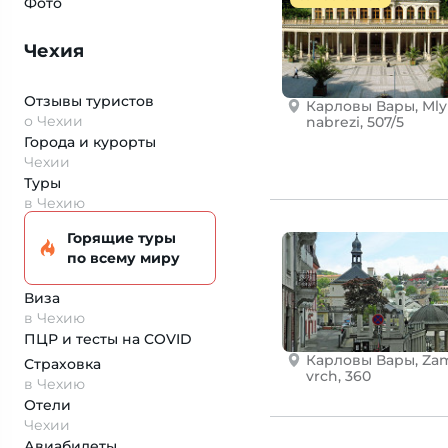
Фото
Чехия
Отзывы туристов
Карловы Вары, Ml
о Чехии
nabrezi, 507/5
Города и курорты
Чехии
Туры
в Чехию
Горящие туры
по всему миру
Виза
в Чехию
ПЦР и тесты на COVID
Карловы Вары, Za
Страховка
vrch, 360
в Чехию
Отели
Чехии
Авиабилеты