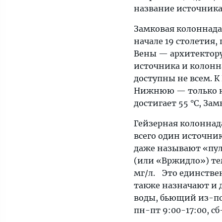
название источника
Замковая колоннада
начале 19 столетия
Вены — архитектору
источника и колонн
доступны не всем. К
Нижнюю — только к
достигает 55 °C, За
Гейзерная колоннада,
всего один источник
даже называют «пул
(или «Вржидло») тем
мг/л. Это единстве
также назначают и 
воды, бьющий из-по
пн-пт 9:00-17:00, сб-