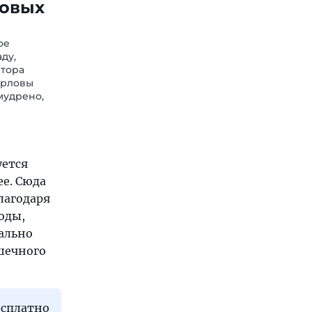
ловых
ое
ду,
итора
арловы
мудрено,
уется
ее. Сюда
лагодаря
оды,
еально
шечного
есплатно