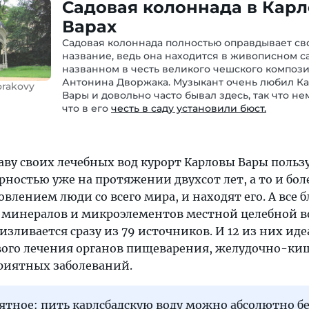
Садовая колоннада в Кар
Варах
Садовая колоннада полностью оправдывает св
название, ведь она находится в живописном са
названном в честь великого чешского композ
Антонина Дворжака. Музыкант очень любил К
rakovy
Вары и довольно часто бывал здесь, так что не
что в его
честь в саду установили бюст.
аву своих лечебных вод курорт Карловы Вары польз
остью уже на протяжении двухсот лет, а то и бол
влением люди со всего мира, и находят его. А все б
 минералов и микроэлементов местной целебной в
изливается сразу из 79 источников. И 12 из них ид
вого лечения органов пищеварения, желудочно-ки
приятных заболеваний.
ятное: пить карлсбадскую воду можно абсолютно б