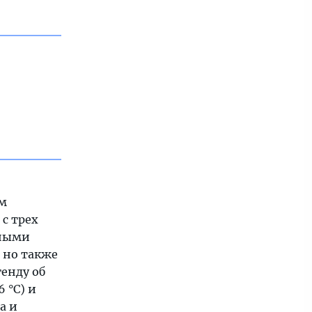
им
с трех
нными
 но также
енду об
 °C) и
а и