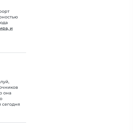
рорт
рностью
Сюда
ира, и
луй,
точников
о она
о
 сегодня