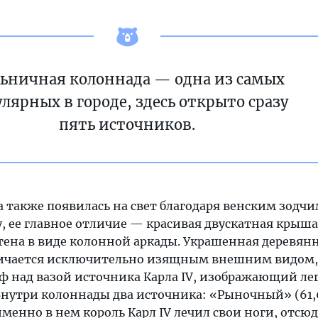
ьничная колоннада — одна из самых
лярных в городе, здесь открыто сразу
пять источников.
 также появилась на свет благодаря венским зодч
, ее главное отличие — красивая двускатная крыша 
стена в виде колонной аркады. Украшенная деревя
личается исключительно изящным внешним видом,
ф над вазой источника Карла IV, изображающий лег
Внутри колоннады два источника: «Рыночный» (61,6
 именно в нем король Карл IV лечил свои ноги, отсюд