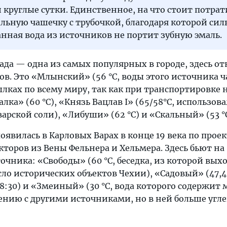
 круглые сутки. Единственное, на что стоит потрат
альную чашечку с трубочкой, благодаря которой сил
ная вода из источников не портит зубную эмаль.
да — одна из самых популярных в городе, здесь о
ов. Это «Млынский» (56 °C, воды этого источника ч
лках по всему миру, так как при транспортировке 
алка» (60 °C), «Князь Вацлав I» (65/58°C, использова
арской соли), «Либуши» (62 °C) и «Скальный» (53 °C
оявилась в Карловых Варах в конце 19 века по проек
торов из Вены Фельнера и Хельмера. Здесь бьют на
очника: «Свободы» (60 °C, беседка, из которой выхо
сло исторических объектов Чехии), «Садовый» (47,4 
 18:30) и «Змеиный» (30 °C, вода которого содержит
ению с другими источниками, но в ней больше угл