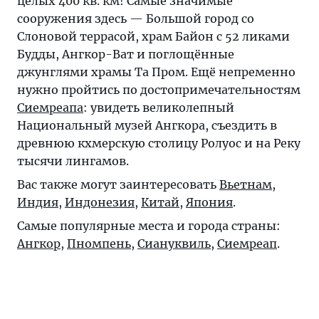
целых 400 кв. км! Самые значимые
сооружения здесь — Большой город со
Слоновой террасой, храм Байон с 52 ликами
Будды, Ангкор-Ват и поглощённые
джунглями храмы Та Пром. Ещё непременно
нужно пройтись по достопримечательностям
Сиемреапа
: увидеть великолепный
Национальный музей Ангкора, съездить в
древнюю кхмерскую столицу Ролуос и на Реку
тысячи лингамов.
Вас также могут заинтересовать
Вьетнам
,
Индия
,
Индонезия
,
Китай
,
Япония
.
Самые популярные места и города страны:
Ангкор
,
Пномпень
,
Сиануквиль
,
Сиемреап
.