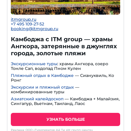
itmgroup.ru
+7 495 109-27-52
booking@itmgroup.ru
Камбоджа с ITM group — храмы
Ангкора, затерянные в джунглях
города, золотые пляжи
Экскурсионные туры
: храмы Ангкора, озеро
Тонле Сап, водопад Пном Кулен
Пляжный отдых в Камбодже
— Сиануквиль, Ко
Ронг
Экскурсии и пляжный отдых
—
комбинированные туры
Азиатский калейдоскоп
— Камбоджа + Малайзия,
Сингапур, Вьетнам, Таиланд, Лаос
УЗНАТЬ БОЛЬШЕ
Реклама: ООО «Туроператор Ай Ти эМ групп-Центр»