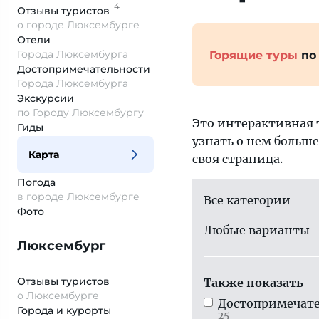
4
Отзывы
туристов
о городе Люксембурге
Отели
Города Люксембурга
Горящие туры
по
Достопримеча­тельности
Города Люксембурга
Экскурсии
по Городу Люксембургу
Это интерактивная 
Гиды
узнать о нем больше
Карта
своя страница.
Погода
в городе Люксембурге
Все категории
Фото
Любые варианты
Люксембург
Отзывы туристов
Также показать
о Люксембурге
Достопримечате
Города и курорты
25