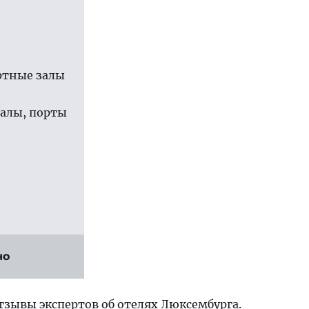
ртные залы
залы, порты
но
отзывы экспертов
об отелях Люксембурга
.