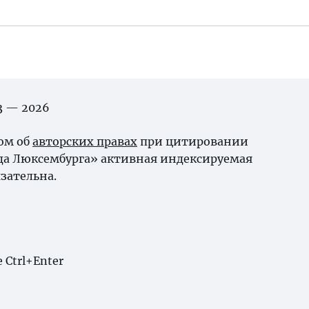
03 — 2026
ном об
авторских правах
при цитировании
да Люксембурга» активная индексируемая
зательна.
Ctrl+Enter