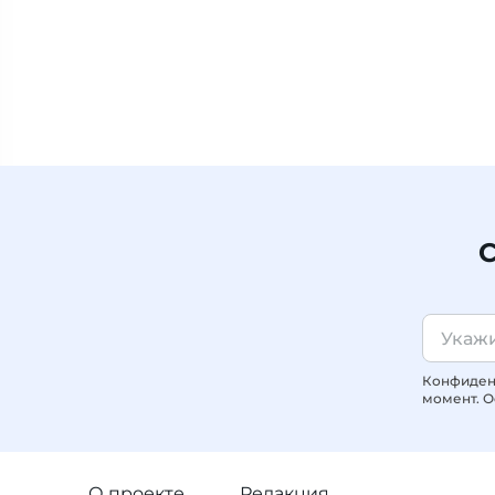
С
Конфиденц
момент. О
О проекте
Редакция