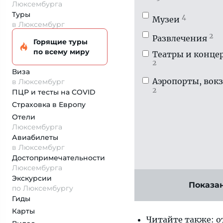
Люксембурга
Туры
4
Музеи
в Люксембург
2
Развлечения
Горящие туры
по всему миру
Театры и конце
2
Виза
Аэропорты, вок
в Люксембург
2
ПЦР и тесты на COVID
Страховка
в Европу
Отели
Люксембурга
Авиабилеты
в Люксембург
Достопримеча­тельности
Люксембурга
Экскурсии
Показа
по Люксембургу
Гиды
Карты
Читайте также: 