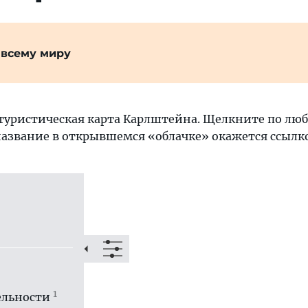
 всему миру
туристическая карта Карлштейна. Щелкните по люб
название в открывшемся «облачке» окажется ссылкой
1
ль­ности