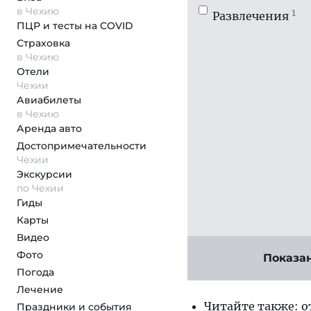
в Чехию
1
Развлечения
ПЦР и тесты на COVID
Страховка
в Чехию
Отели
Чехии
Авиабилеты
в Чехию
Аренда авто
Достопримеча­тельности
Чехии
Экскурсии
по Чехии
Гиды
Карты
Видео
Фото
Показа
Погода
Лечение
Читайте также: 
Праздники и события