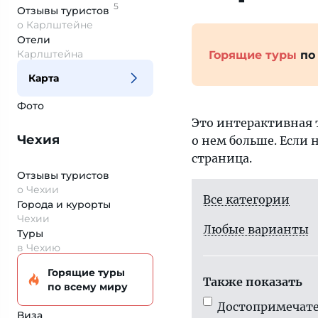
5
Отзывы
туристов
о Карлштейне
Отели
Карлштейна
Горящие туры
по
Карта
Фото
Это интерактивная 
Чехия
о нем больше. Если 
страница.
Отзывы туристов
о Чехии
Все категории
Города и курорты
Чехии
Любые варианты
Туры
в Чехию
Горящие туры
Также показать
по всему миру
Достопримечате
Виза