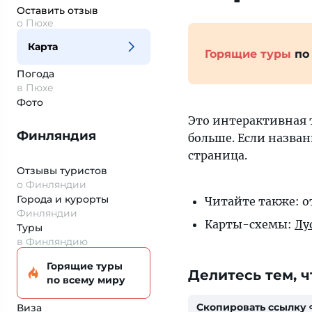
Оставить отзыв
о Пюхе
Карта
Горящие туры
по
Погода
в Пюхе
Фото
Это интерактивная 
Финляндия
больше. Если назван
страница.
Отзывы туристов
о Финляндии
Города и курорты
Читайте также: 
Финляндии
Карты-схемы:
Лу
Туры
в Финляндию
Горящие туры
Делитесь тем, ч
по всему миру
Скопировать ссылку
Виза