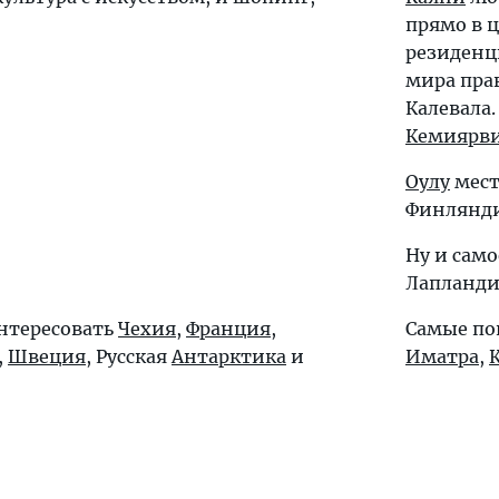
прямо в ц
резиденц
мира пра
Калевала.
Кемиярв
Оулу
мест
Финлянди
Ну и само
Лапланди
интересовать
Чехия
,
Франция
,
Самые по
,
Швеция
, Русская
Антарктика
и
Иматра
,