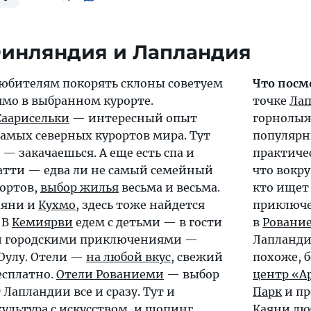
юбителям покорять склоны советуем
Что посм
ямо в выбранном курорте.
точке
Ла
Саарисельки
— интересный опыт
горнолыж
самых северных курортов мира. Тут
популярны
 — закачаешься. А еще есть спа и
практиче
катти — едва ли не самый семейный
что вокру
рортов,
выбор жилья
весьма и весьма.
кто ищет
аяни и
Кухмо
, здесь тоже найдется
приключе
 В
Кемиярви
едем с детьми — в гости
в
Ровани
ми городскими приключениями —
Лапланди
 Оулу. Отели —
на любой вкус
, свежий
похоже, б
есплатно.
Отели Рованиеми
— выбор
центр «А
т Лапландии все и сразу. Тут и
Парк
и п
культура с искусством, и шопинг,
Каяни
люб