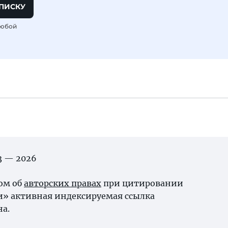
ПИСКУ
любой
03 — 2026
ном об
авторских правах
при цитировании
и» активная индексируемая ссылка
на.