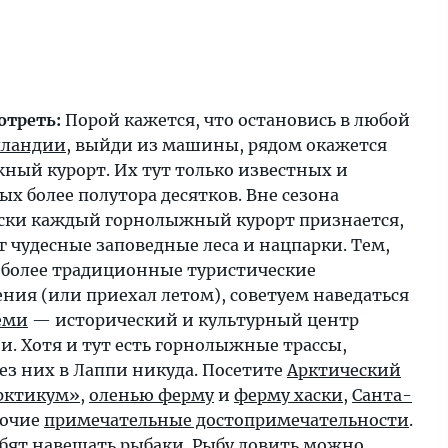
отреть:
Порой кажется, что остановись в любой
пландии
, выйди из машины, рядом окажется
ный курорт. Их тут только известных и
х более полутора десятков. Вне сезона
ски каждый горнолыжный курорт признается,
г чудесные заповедные леса и нацпарки. Тем,
 более традиционные туристические
ния (или приехал летом), советуем наведаться
еми
— исторический и культурный центр
и. Хотя и тут есть горнолыжные трассы,
ез них в Лаппи никуда. Посетите
Арктический
рктикум»
,
оленью ферму
и
ферму хаски
,
Санта-
рочие
примечательные достопримечательности
.
ят навещать рыбаки. Рыбу ловить можно