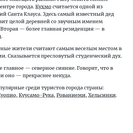
ентре города.
Кухмо
считается одной из
ий Санта Клауса. Здесь самый известный дед
вит целой деревней со звучным именем
 Вторая — более главная резиденция — в
и
.
ные жители считают самым веселым местом в
и. Сказывается пресловутый студенческий дух.
е главное — северное сияние. Говорят, что в
и оно — прекраснее некуда.
пулярные среди туристов города страны:
Куопио
,
Куусамо-Рука
,
Рованиеми
,
Хельсинки
.