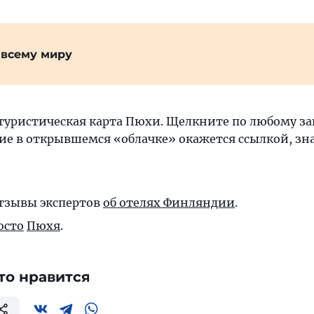
 всему миру
туристическая карта Пюхи. Щелкните по любому за
ие в открывшемся «облачке» окажется ссылкой, знач
отзывы экспертов
об отелях Финляндии
.
осто
Пюхя
.
то нравится