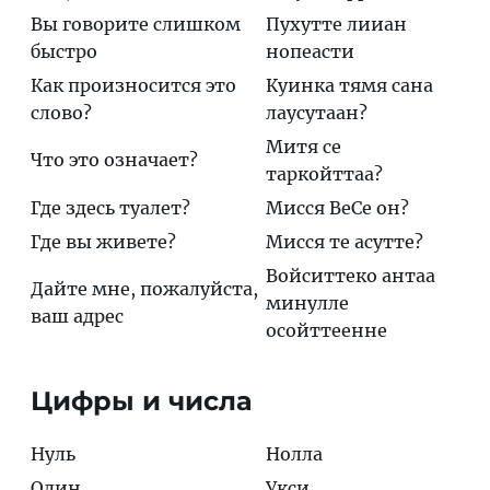
Вы говорите слишком
Пухуттe лииан
быстро
нопеасти
Как произносится это
Куинка тямя сана
слово?
лаусутаан?
Митя сe
Что это означает?
таркойттаа?
Где здесь туалет?
Мисся ВeСe он?
Где вы живете?
Мисся тe асуттe?
Войситтeко антаа
Дайте мне, пожалуйста,
минулле
ваш адрес
осойттeeннe
Цифры и числа
Нуль
Нолла
Один
Укси