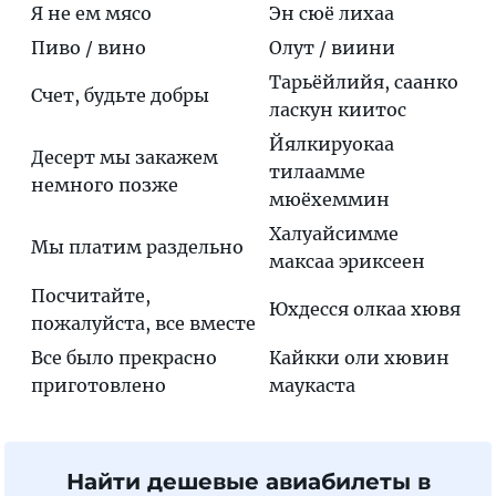
Я не ем мясо
Эн сюё лихаа
Пиво / вино
Олут / виини
Тарьёйлийя, саанко
Счет, будьте добры
ласкун киитос
Йялкируокаа
Десерт мы закажем
тилаамме
немного позже
мюёхеммин
Халуайсимме
Мы платим раздельно
максаа эриксеен
Посчитайте,
Юхдесся олкаа хювя
пожалуйста, все вместе
Все было прекрасно
Кайкки оли хювин
приготовлено
маукаста
Найти дешевые авиабилеты в