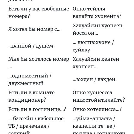
Есть ли у вас свободные
Онко тейлля
номера?
вапайта хуонейта?
Халуайсин хуонеен
Я хотел бы номер с...
йосса он...
... кюлпюхуоне /
...ванной / душем
суйхку
Мне бы хотелось номер
Халуайсин хенген
...
хуонеен...
...одноместный /
...юхден / кахден
двухместный
Есть ли в комнате
Онко хуонеесса
кондиционер?
ишюстойнтилайте?
Есть ли в гостинице...?
Онко хотеллисса...?
... бассейн / кабельное
...уйма-алласта /
ТВ / прачечная /
каапелли те-ве /
солярий
песулаа / солаариота