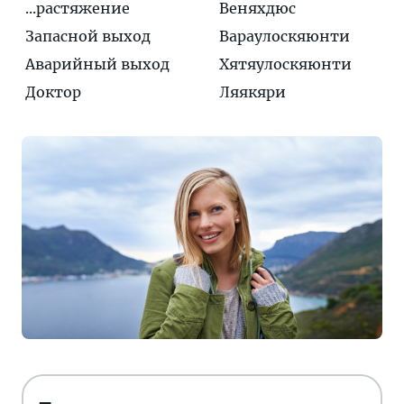
...растяжение
Веняхдюс
Запасной выход
Вараулоскяюнти
Аварийный выход
Хятяулоскяюнти
Доктор
Ляякяри