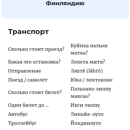
Финляндию
Транспорт
Куйнка пальон
Сколько стоит проезд?
матка?
Какая это остановка?
Лопета митя?
Отправление
Ляхтё (lähtö)
Поезд / самолет
Юна / лентоконе
Пальонко липпу
Сколько стоит билет?
максаа?
Один билет до ...
Икси липпу
Автобус
Линьйa-ауто
Троллейбус
Йохдинауто