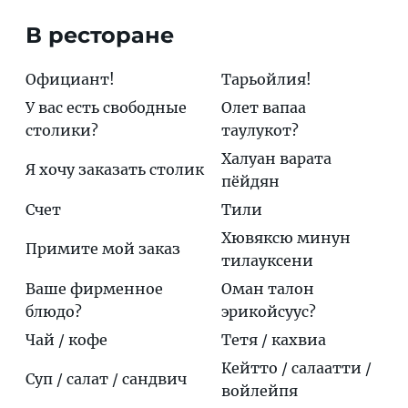
В ресторане
Официант!
Тарьойлия!
У вас есть свободные
Олет вапаа
столики?
таулукот?
Халуан варата
Я хочу заказать столик
пёйдян
Cчет
Тили
Хювяксю минун
Примите мой заказ
тилауксени
Ваше фирменное
Оман талон
блюдо?
эрикойсуус?
Чай / кофе
Тетя / кахвиа
Кейтто / салаатти /
Суп / cалат / сандвич
войлейпя