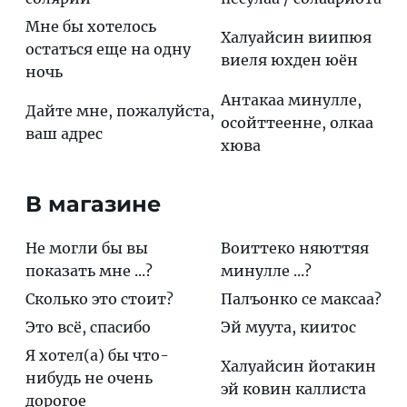
Мне бы хотелось
Халуайсин виипюя
остаться еще на одну
виеля юхден юён
ночь
Антакаа минулле,
Дайте мне, пожалуйста,
осойттеенне, олкаа
ваш адрес
хюва
В магазине
Не могли бы вы
Воиттеко няюттяя
показать мне ...?
минулле ...?
Сколько это стоит?
Палъонко се максаа?
Это всё, спасибо
Эй муута, киитос
Я хотел(а) бы что-
Халуайсин йотакин
нибудь не очень
эй ковин каллиста
дорогое