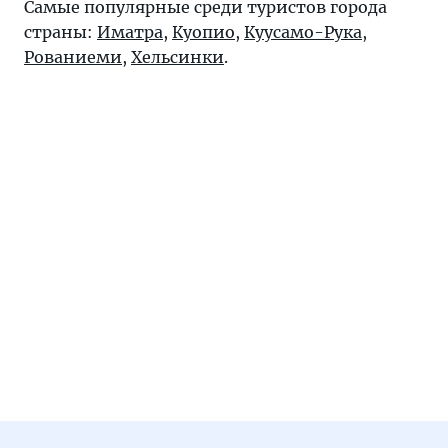
Самые популярные среди туристов города
страны:
Иматра
,
Куопио
,
Куусамо-Рука
,
Рованиеми
,
Хельсинки
.