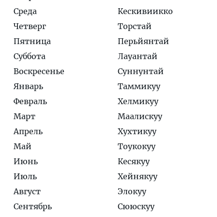
Среда
Кескивиикко
Четверг
Торстай
Пятница
Перьйянтай
Суббота
Лауантай
Воскресенье
Суннунтай
Январь
Таммикуу
Февраль
Хелмикуу
Март
Маалискуу
Апрель
Хухтикуу
Май
Тоукокуу
Июнь
Кесякуу
Июль
Хейнякуу
Август
Элокуу
Сентябрь
Сююскуу