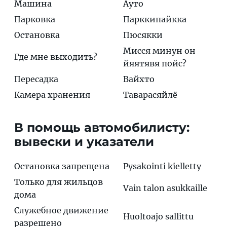
Машина
Ауто
Парковка
Парккипайкка
Остановка
Пюсякки
Мисся минун он
Где мне выходить?
йяятявя пойс?
Пересадка
Вайхто
Камера хранения
Таварасяйлё
В помощь автомобилисту:
вывески и указатели
Остановка запрещена
Pysakointi kielletty
Только для жильцов
Vain talon asukkaille
дома
Служебное движение
Huoltoajo sallittu
разрешено