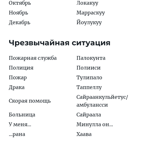
Октябрь
Локакуу
Ноябрь
Марраскуу
Декабрь
Йоулукуу
Чрезвычайная ситуация
Пожарная служба
Палокунта
Полиция
Полииси
Пожар
Тулипало
Драка
Таппеллу
Сайраанкульйетус/
Скорая помощь
амбулансси
Больница
Сайраала
У меня...
Минулла он...
...рана
Хаава