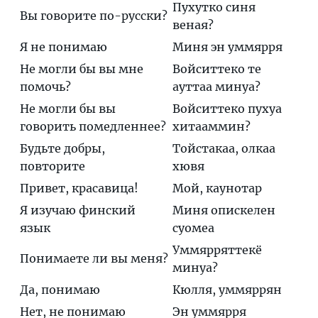
Пухутко синя
Вы говорите по-русски?
веная?
Я не понимаю
Миня эн уммярря
Не могли бы вы мне
Войситтеко те
помочь?
ауттаа минуа?
Не могли бы вы
Войситтеко пухуа
говорить помедленнее?
хитааммин?
Будьте добры,
Тойстакаа, олкаа
повторите
хювя
Привет, красавица!
Мой, каунотар
Я изучаю финский
Миня опискелен
язык
суомeа
Уммярряттeкё
Понимаете ли вы меня?
минуа?
Да, понимаю
Кюлля, уммяррян
Нет, не понимаю
Эн уммярря