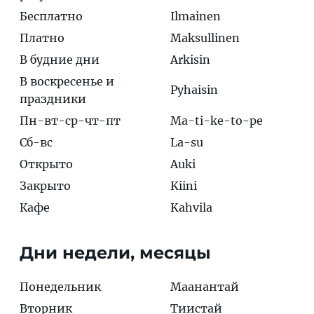
Бесплатно
Ilmainen
Платно
Maksullinen
В будние дни
Arkisin
В воскресенье и
Pyhaisin
праздники
Пн-вт-ср-чт-пт
Ma-ti-ke-to-pe
Сб-вс
La-su
Открыто
Auki
Закрыто
Kiini
Кафе
Kahvila
Дни недели, месяцы
Понедельник
Маанантай
Вторник
Тиистай