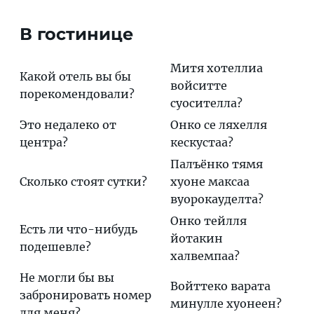
В гостинице
Митя хотеллиа
Какой отель вы бы
войситте
порекомендовали?
суосителла?
Это недалеко от
Онко се ляхелля
центра?
кескустаа?
Палъёнко тямя
Сколько стоят сутки?
хуоне максаа
вуорокауделта?
Онко тейлля
Есть ли что-нибудь
йотакин
подешевле?
халвемпаа?
Не могли бы вы
Войттеко варата
забронировать номер
минулле хуонеен?
для меня?