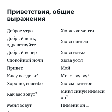
Приветствия, общие
выражения
Доброе утро
Хювя хуомента
Добрый день,
Хюва паиваа
здравствуйте
Добрый вечер
Хюва илтаа
Спокойной ночи
Хюва уотя
Привет
Мой
Как у вас дела?
Митэ куулуу?
Хорошо, спасибо
Хюваа, киитос
Микя синун нимеси
Как вас зовут?
он?
Меня зовут
Нимени он ...