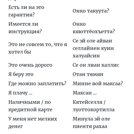
Есть ли на это
Онко такуута?
гарантия?
Имеется ли
Онко
инструкция?
кяюттёохъетта?
Се эй оле айван
Это не совсем то, что я
селлайнен куин
хотел бы
халуайсин
Это очень дорого
Се он лиан каллис
Я беру это
Отан тямян
Где можно заплатить?
Минне вой максаа?
Я плачу ...
Максан ...
Наличными / по
Кятейселля /
кредитной карте
луоттокортилла
У меня нет мелких
Минула эй оле
денег
пиентя рахаа