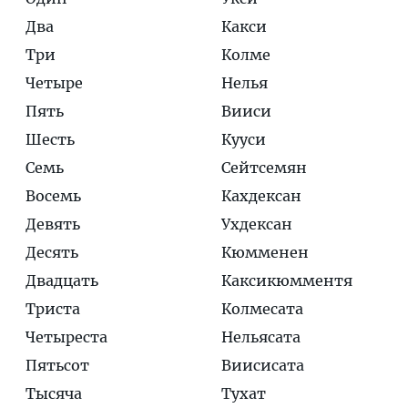
Два
Какси
Три
Колме
Четыре
Нелья
Пять
Вииси
Шесть
Кууси
Семь
Сейтсемян
Восемь
Кахдексан
Девять
Ухдексан
Десять
Кюмменен
Двадцать
Каксикюмментя
Триста
Колмесата
Четыреста
Нельясата
Пятьсот
Виисисата
Тысяча
Тухат