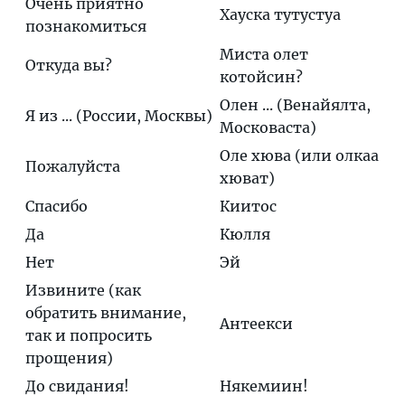
Очень приятно
Хауска тутустуа
познакомиться
Миста олет
Откуда вы?
котойсин?
Олен ... (Венайялта,
Я из ... (России, Москвы)
Московаста)
Оле хюва (или олкаа
Пожалуйста
хюват)
Спасибо
Киитос
Да
Кюлля
Нет
Эй
Извините (как
обратить внимание,
Антеекси
так и попросить
прощения)
До свидания!
Някемиин!