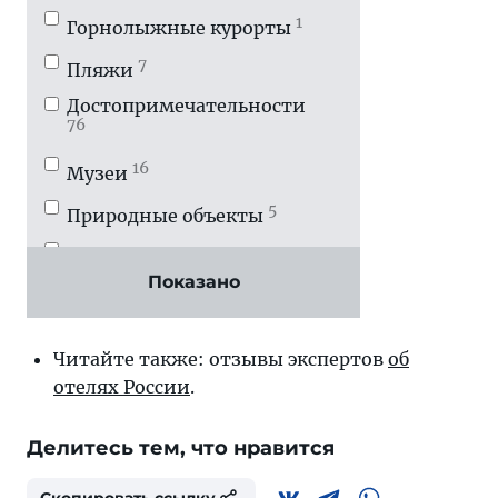
1
Горнолыжные курорты
7
Пляжи
Достопримечатель­ности
76
16
Музеи
5
Природные объекты
7
Развлечения
Показано
Театры и концертные залы
4
1
Читайте также: отзывы экспертов
об
Рестораны и кафе
отелях России
.
Аэропорты, вокзалы, порты
7
Делитесь тем, что нравится