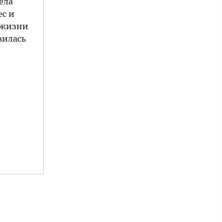
ела
ес и
 жизни
вилась