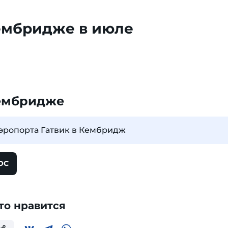
ембридже в июле
ембридже
аэропорта Гатвик в Кембридж
ОС
то нравится