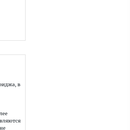
риджа, в
лее
авляются
не