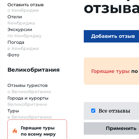
отзыв
Оставить отзыв
о Кембридже
Отели
Кембриджа
Экскурсии
по Кембриджу
Добавить отзыв
Погода
в Кембридже
Фото
Великобритания
Горящие туры
по
Отзывы туристов
о Великобритании
Города и курорты
Великобритании
Все отзывы
Туры
в Великобританию
Горящие туры
Применить
по всему миру