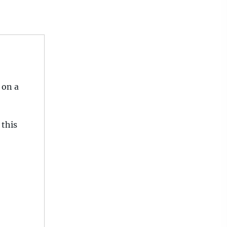
 on a
 this