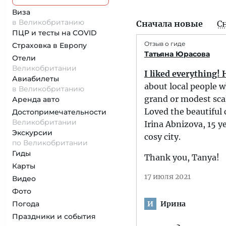
Виза
в Великобританию
Сначала новые
С
ПЦР и тесты на COVID
Отзыв о гиде
Страховка
в Европу
Татьяна Юрасова
Отели
Великобритании
I liked everything!
Авиабилеты
about local people wh
в Великобританию
grand or modest sca
Аренда авто
Loved the beautifu
Достопримеча­тельности
Великобритании
Irina Abnizova, 15 y
Экскурсии
cosy city.
по Великобритании
Гиды
Thank you, Tanya!
Карты
17 июля 2021
Видео
Фото
Ирина
Погода
И
Праздники и события