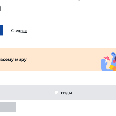
а
Следить
 всему миру
гиды