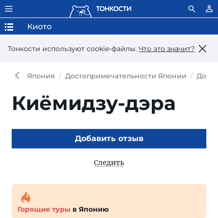
Киото
Тонкости используют сookie-файлы.
Что это значит?
Япония
Достопримечательности Японии
Досто
Киёмидзу-дэра
Добавить отзыв
Следить
Горящие туры
в Японию