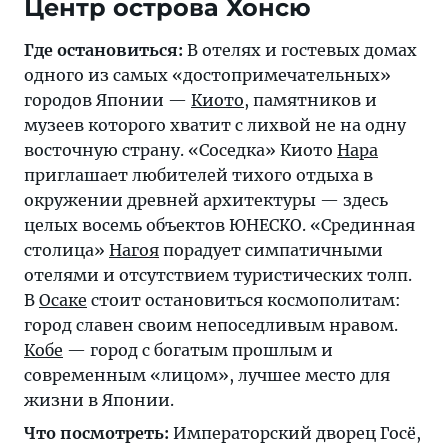
Центр острова Хонсю
Где остановиться:
В отелях и гостевых домах
одного из самых «достопримечательных»
городов Японии —
Киото
, памятников и
музеев которого хватит с лихвой не на одну
восточную страну. «Соседка» Киото
Нара
приглашает любителей тихого отдыха в
окружении древней архитектуры — здесь
целых восемь объектов ЮНЕСКО. «Срединная
столица»
Нагоя
порадует симпатичными
отелями и отсутствием туристических толп.
В
Осаке
стоит остановиться космополитам:
город славен своим непоседливым нравом.
Кобе
— город с богатым прошлым и
современным «лицом», лучшее место для
жизни в Японии.
Что посмотреть:
Императорский дворец Госё,