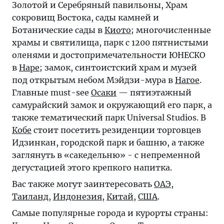
Золотой и Серебряный павильоны, Храм
сокровищ Востока, сады камней и
Ботанические сады в
Киото
; многочисленные
храмы и святилища, парк с 1200 пятнистыми
оленями и достопримечательности ЮНЕСКО
в
Наре
; замок, синтоистский храм и музей
под открытым небом Мэйдзи-мура в
Нагое
.
Главные must-see
Осаки
— пятиэтажный
самурайский замок и окружающий его парк, а
также тематический парк Universal Studios. В
Кобе
стоит посетить резиденции торговцев
Идзинкан, городской парк и башню, а также
заглянуть в «сакедельню» - с непременной
дегустацией этого крепкого напитка.
Вас также могут заинтересовать
ОАЭ
,
Таиланд
,
Индонезия
,
Китай
,
США
.
Самые популярные города и курорты страны: