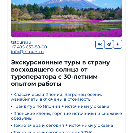
tstours.ru
+7 495 633-88-00
info@tstours.ru
Экскурсионные туры в страну
восходящего солнца от
туроператора с 30-летним
опытом работы
•
Классическая Япония. Багрянец осени.
Авиабилеты включены в стоимость
•
Гранд-тур по Японии + источники у океана
•
Японские клены, горячие источники и снежные
обезьяны
•
Токио вчера и сегодня + источники у океана
•
Токио вчера и сегодня (осень 2026)