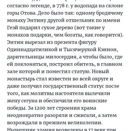
согласно легенде, в 778 г. у водопада на склоне
горы Отова. Дело было так: одному бродячему
монаху Энтину другой отшельник по имени
Геэй подарил сухое дерево (вот такие у
монахов подарки, чем богаты, как говорится).
Энтин вырезал из презента фигуру
Одиннадцатиликой и Тысячерукой Кэннон,
дарительницы милосердия, а чтобы было, где
ей поклоняться, построил обитель, в главном
зале которой и поместил статую. Новый
монастырь стал известен во всей округе и
даже получил государственный статус после
того, как молитвы настоятеля вылечили
жену сегуна и обеспечили его воинские
победы. За 1200 лет строения храма
неоднократно разоряли и сжигали, а затем
возрождали в прежнем великолепии.
Нынешние здания возведены в 17 веке при