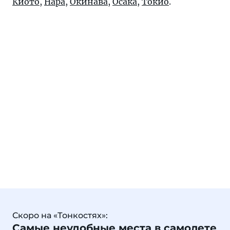
Киото
,
Нара
,
Окинава
,
Осака
,
Токио
.
Скоро на «Тонкостях»:
Самые неудобные места в самолете