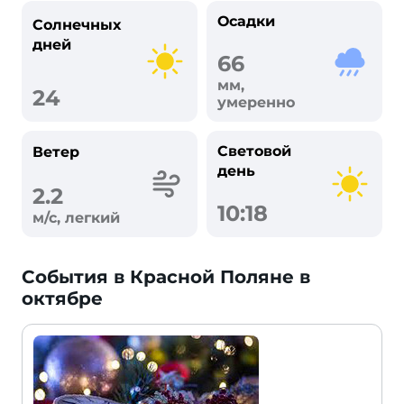
Осадки
Солнечных
дней
66
мм,
24
умеренно
Световой
Ветер
день
2.2
10:18
м/с, легкий
События в Красной Поляне в
октябре