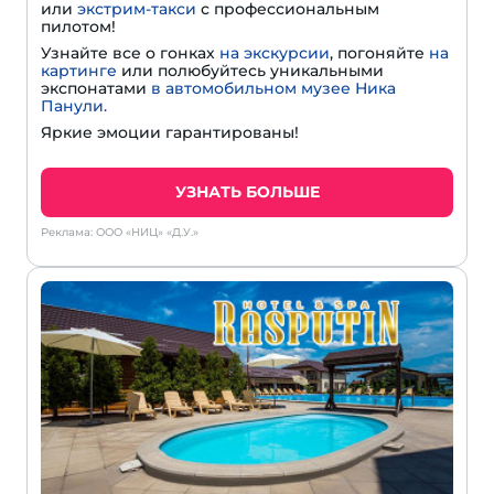
или
экстрим-такси
с профессиональным
пилотом!
Узнайте все о гонках
на экскурсии
, погоняйте
на
картинге
или полюбуйтесь уникальными
экспонатами
в автомобильном музее Ника
Панули.
Яркие эмоции гарантированы!
УЗНАТЬ БОЛЬШЕ
Реклама: ООО «НИЦ» «Д.У.»