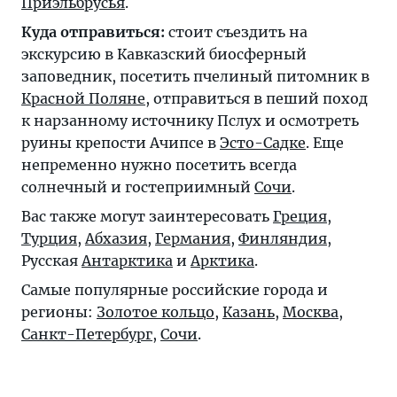
Приэльбрусья
.
Куда отправиться:
стоит съездить на
экскурсию в Кавказский биосферный
заповедник, посетить пчелиный питомник в
Красной Поляне
, отправиться в пеший поход
к нарзанному источнику Пслух и осмотреть
руины крепости Ачипсе в
Эсто-Садке
. Еще
непременно нужно посетить всегда
солнечный и гостеприимный
Сочи
.
Вас также могут заинтересовать
Греция
,
Турция
,
Абхазия
,
Германия
,
Финляндия
,
Русская
Антарктика
и
Арктика
.
Самые популярные российские города и
регионы:
Золотое кольцо
,
Казань
,
Москва
,
Санкт-Петербург
,
Сочи
.