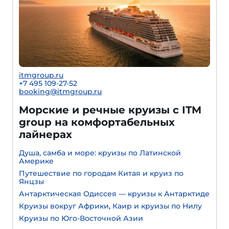
itmgroup.ru
+7 495 109-27-52
booking@itmgroup.ru
Морские и речные круизы с ITM
group на комфортабельных
лайнерах
Душа, самба и море: круизы по Латинской
Америке
Путешествие по городам Китая и круиз по
Янцзы
Антарктическая Одиссея — круизы к Антарктиде
Круизы вокруг Африки
,
Каир и круизы по Нилу
Круизы по Юго-Восточной Азии