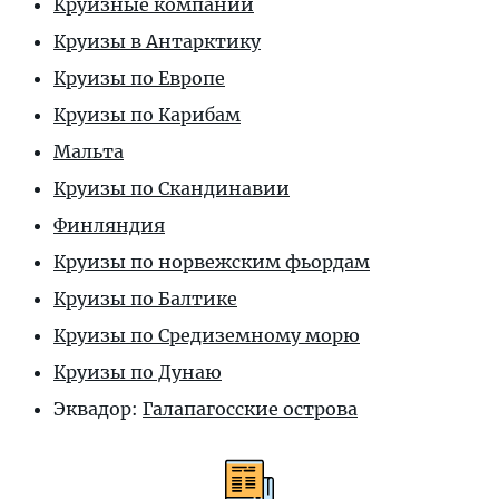
Круизные компании
Круизы в Антарктику
Круизы по Европе
Круизы по Карибам
Мальта
Круизы по Скандинавии
Финляндия
Круизы по норвежским фьордам
Круизы по Балтике
Круизы по Средиземному морю
Круизы по Дунаю
Эквадор:
Галапагосские острова