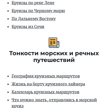
Круизы по реке Лене
Круизы по Черному морю
По Дальнему Востоку
Круизы из Сочи
Тонкости морских и речных
путешествий
География круизных маршрутов
Жизнь на борту круизного лайнера
Календарь круизных маршрутов
Что нужно знать, отправляясь в морской
круиз