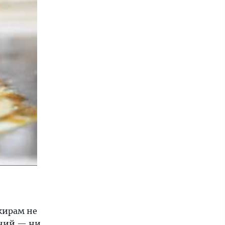
жирам не
ений — ни