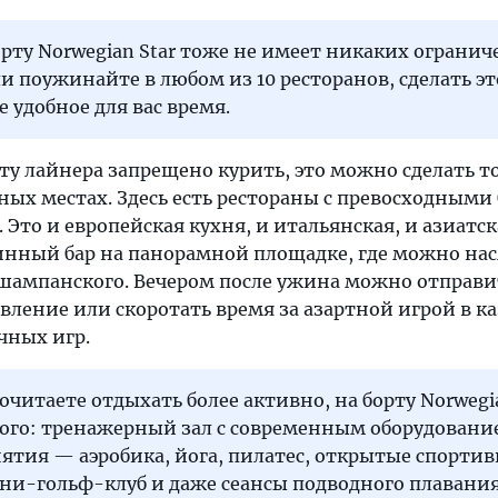
рту Norwegian Star тоже не имеет никаких огранич
и поужинайте в любом из 10 ресторанов, сделать эт
 удобное для вас время.
ту лайнера запрещено курить, это можно сделать т
ных местах. Здесь есть рестораны с превосходным
 Это и европейская кухня, и итальянская, и азиатск
винный бар на панорамной площадке, где можно на
 шампанского. Вечером после ужина можно отправи
вление или скоротать время за азартной игрой в к
чных игр.
очитаете отдыхать более активно, на борту Norwegia
этого: тренажерный зал с современным оборудовани
ятия — аэробика, йога, пилатес, открытые спорти
ни-гольф-клуб и даже сеансы подводного плавания