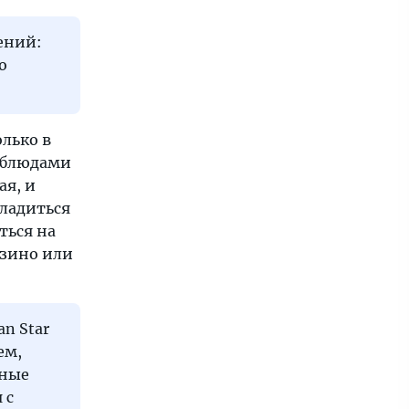
ений:
о
олько в
и блюдами
ая, и
сладиться
ться на
азино или
n Star
ем,
вные
 с