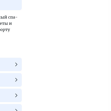
ный спа-
неты и
борту