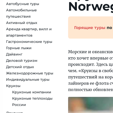
Norweg
Автобусные туры
Автомобильные
путешествия
Активный отдых
Горящие туры
по
Аренда квартир, вилл и
апартаментов
Гастрономические туры
Горные лыжи
Морские и океанские
Дайвинг
кто хочет впервые о
Деловой туризм
происходит. Здесь ц
Детский отдых
чем. «Круизы в сво
Железнодорожные туры
путешествий на кор
Индивидуальные туры
лайнеров ее флота сч
Круизы
полностью обновлен
Круизные компании
Круизные теплоходы
России