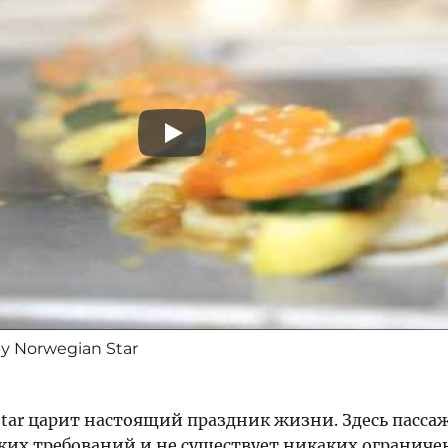
у Norwegian Star
Star царит настоящий праздник жизни. Здесь пасса
ких требований и не существует никаких огранич