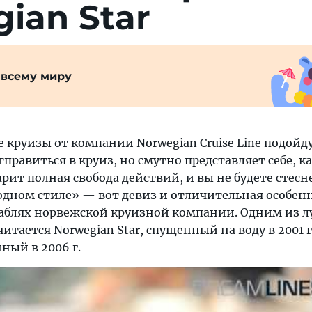
ian Star
 всему миру
 круизы от компании Norwegian Cruise Line подойду
тправиться в круиз, но смутно представляет себе, ка
арит полная свобода действий, и вы не будете стесн
бодном стиле» — вот девиз и отличительная особен
аблях норвежской круизной компании. Одним из 
итается Norwegian Star, спущенный на воду в 2001 г
ный в 2006 г.