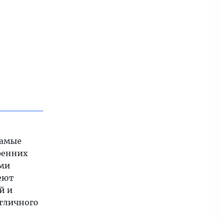
самые
ренних
ыми
еют
й и
отличного