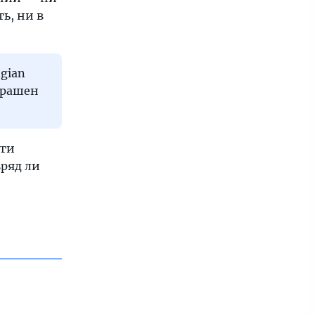
ь, ни в
gian
украшен
уги
вряд ли