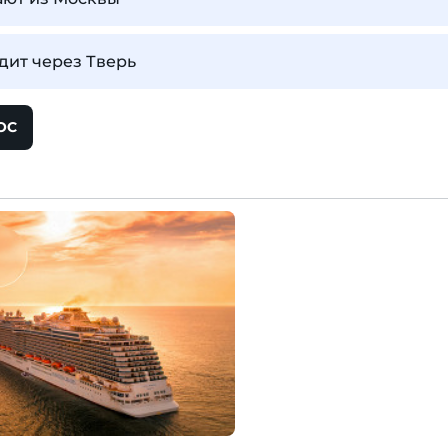
дит через Тверь
ОС