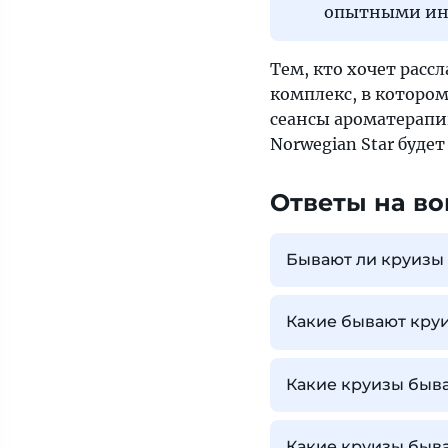
опытными ин
Тем, кто хочет расс
комплекс, в котором
сеансы ароматерапии
Norwegian Star буде
Ответы на во
Бывают ли круизы
Какие бывают кру
Какие круизы быва
Какие круизы быв