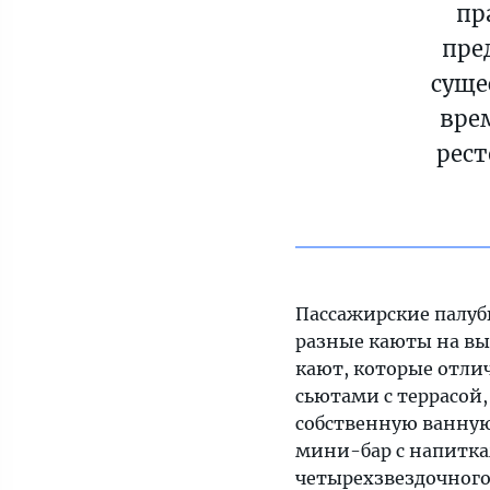
пр
пре
суще
вре
рест
Пассажирские палуб
разные каюты на в
кают, которые отл
сьютами с террасой
собственную ванную
мини-бар с напитка
четырехзвездочного