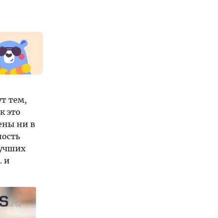
т тем,
к это
ены ни в
ность
лучших
. и