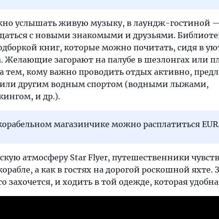
жно услышать живую музыку, в лаундж-гостиной 
бщаться с новыми знакомыми и друзьями. Библиоте
одборкой книг, которые можно почитать, сидя в у
а. Желающие загорают на палубе в шезлонгах или п
у а тем, кому важно проводить отдых активно, пред
 или другим водным спортом (водными лыжами,
ингом, и др.).
корабельном магазинчике можно расплатиться EUR
кую атмосферу Star Flyer, путешественники чувст
орабле, а как в гостях на дорогой роскошной яхте. 
о захочется, и ходить в той одежде, которая удобна