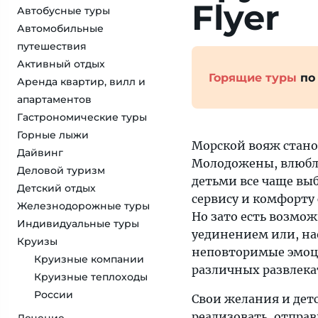
Flyer
Автобусные туры
Автомобильные
путешествия
Активный отдых
Горящие туры
по
Аренда квартир, вилл и
апартаментов
Гастрономические туры
Горные лыжи
Морской вояж стано
Дайвинг
Молодожены, влюбле
Деловой туризм
детьми все чаще выб
Детский отдых
сервису и комфорту
Железнодорожные туры
Но зато есть возмо
Индивидуальные туры
уединением или, на
Круизы
неповторимые эмоци
Круизные компании
различных развлека
Круизные теплоходы
России
Свои желания и де
реализовать, отпра