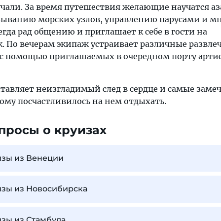
кучали. За время путешествия желающие научатся а
языванию морских узлов, управлению парусами и м
егда рад общению и приглашает к себе в гости на
. По вечерам экипаж устраивает различные развле
с помощью приглашаемых в очередном порту арти
 оставляет неизгладимый след в сердце и самые зам
кому посчастливилось на нем отдыхать.
просы о круизах
изы из Венеции
изы из Новосибирска
зы из Стамбула