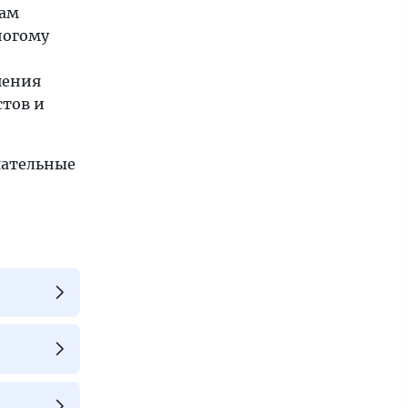
зам
ногому
чения
стов и
ечательные