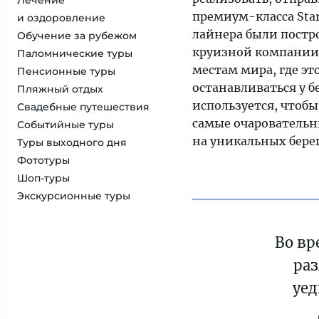
Лечение
премиум-класса Star 
и оздоровление
лайнера были постр
Обучение за рубежом
круизной компании S
Паломнические туры
местам мира, где эт
Пенсионные туры
останавливаться у б
Пляжный отдых
используется, чтоб
Свадебные путешествия
самые очаровательны
Событийные туры
на уникальных бере
Туры выходного дня
Фототуры
Шоп-туры
Экскурсионные туры
Во вр
раз
уед