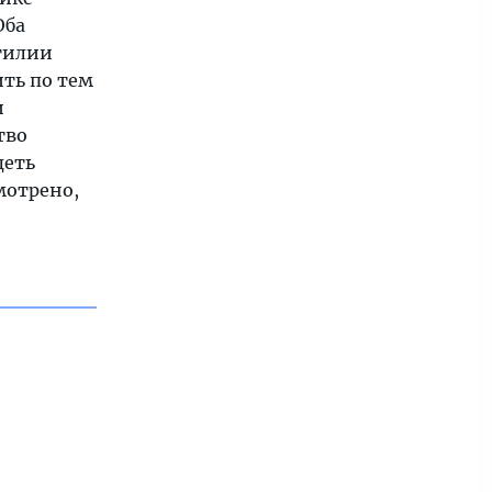
Оба
отилии
ить по тем
и
тво
деть
мотрено,