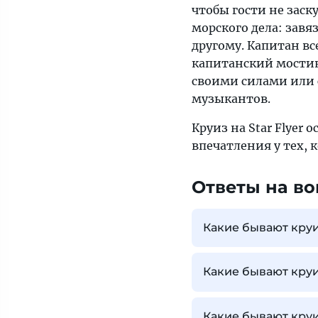
чтобы гости не зас
морского дела: зав
другому. Капитан вс
капитанский мостик
своими силами или 
музыкантов.
Круиз на Star Flyer
впечатления у тех, 
Ответы на во
Какие бывают кру
Какие бывают кру
Какие бывают круи