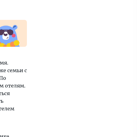
мя.
же семьи с
 По
м отелям.
ться
ть
телем
нике