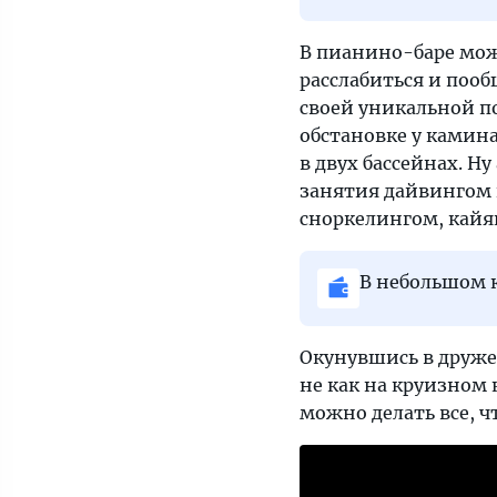
В пианино-баре мо
расслабиться и поо
своей уникальной п
обстановке у камин
в двух бассейнах. Н
занятия дайвингом
сноркелингом, кайяк
В небольшом 
Окунувшись в дружес
не как на круизном к
можно делать все, чт