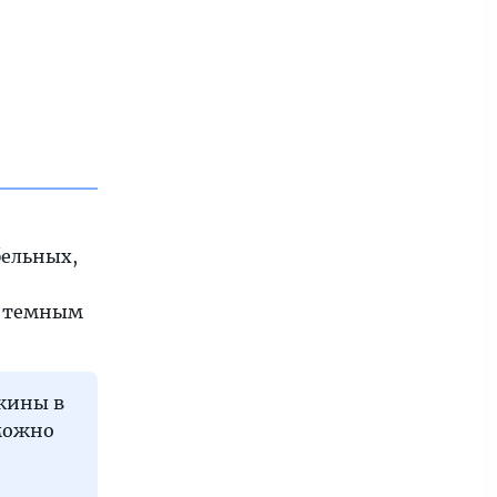
бельных,
х темным
жины в
 можно