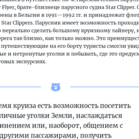
Flyer, брате-близнеце парусного судна Star Clipper. 
оены в Бельгии в 1991—1992 гг. и принадлежат фл
tar Clippers. Парусник имеет возможность проход
о нереально сделать большому круизному лайнеру, 
ерега так близко, как только можно. Это преимущес
ы путешествующие на его борту туристы смогли уви
е и нетронутые уголки и побывать, где это предус
говых экскурсиях.
емя круиза есть возможность посетить
личные уголки Земли, наслаждаться
инением или, наоборот, общением с
другими пассажирами, получить