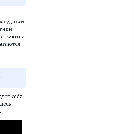
—
ка удивит
ютной
лескаются
лагаются
.
вуют себя
Здесь
.