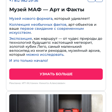
+7 812 982-29-36
Музей МАФ — Арт и Факты
Музей нового формата
, который удивляет!
Коллекция необычных фактов
, арт-объектов и
ваше
первое свидание с современным
искусством
.
Экспозиция
, как маршрут — от чудес природы до
технологий будущего: настоящий метеорит,
золотой кубик Лего, самый маленький
велосипед из книги рекордов, музейный архив,
который
можно исследовать
.
И это только начало!
УЗНАТЬ БОЛЬШЕ
Реклама: ИП Истомин Никита Алексеевич