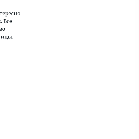
тересно
. Все
во
ницы.