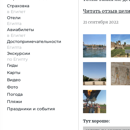
Страховка
Читать отзыв цел
в Египет
Отели
21 сентября 2022
Египта
Авиабилеты
в Египет
Достопримеча­тельности
Египта
Экскурсии
по Египту
Гиды
Карты
Видео
Фото
Погода
Пляжи
Праздники и события
Тут хорошо: