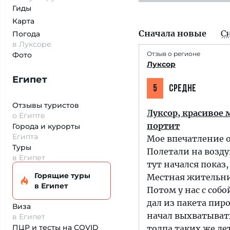
Гиды
Карта
Сначала новые
С
Погода
в Луксоре
Отзыв о регионе
Фото
Луксор
Египет
5
СРЕДНЕ
Отзывы туристов
Луксор, красивое 
о Египте
портит
Города и курорты
Египта
Мое впечатление о
Туры
Полетали на возду
в Египет
тут начался показ,
Горящие туры
Местная жительниц
в Египет
Потом у нас с собо
дал из пакета пиро
Виза
начал выхватывать
в Египет
ПЦР и тесты на COVID
толпа таких же де