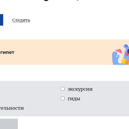
Следить
гипет
экскурсии
гиды
тельности