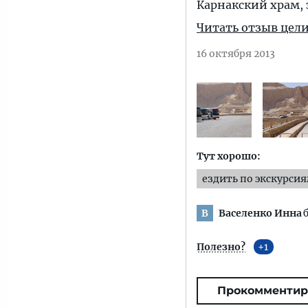
Карнакский храм, 
Читать отзыв цел
16 октября 2013
Тут хорошо:
ездить по экскурси
Васеленко Инна
В
Полезно?
1
Прокомментир