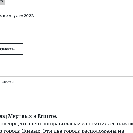
ям
ь в августе 2022
овать
льности
род Мертвых в Египте.
юксоре, то очень понравилась и запомнилась нам э
з города Живых. Эти два города расположены на