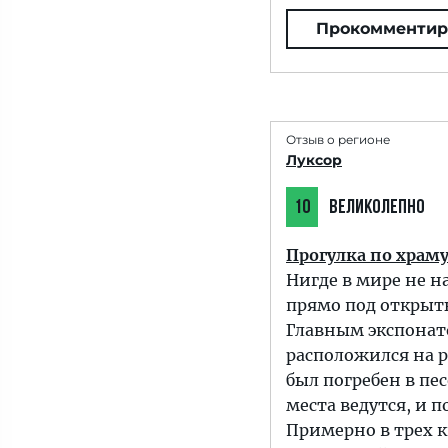
Прокомментир
Отзыв о регионе
Луксор
10
ВЕЛИКОЛЕПНО
Прогулка по храм
Нигде в мире не н
прямо под открыт
Главным экспонато
расположился на р
был погребен в пе
места ведутся, и по
Примерно в трех к