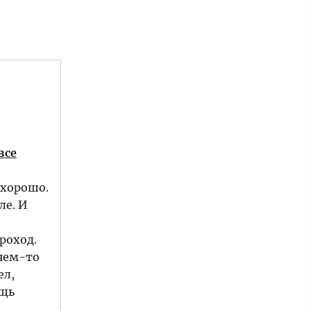
все
 хорошо.
ле. И
роход.
ачем-то
ел,
ощь