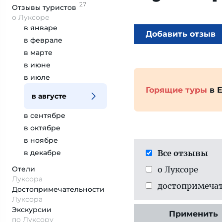
27
Отзывы
туристов
о Луксоре
в январе
Добавить отзыв
в феврале
в марте
в июне
в июле
Горящие туры
в Е
в августе
в сентябре
в октябре
в ноябре
в декабре
Все отзывы
Отели
о Луксоре
Луксора
достопримеча­
Достопримеча­тельности
Луксора
Экскурсии
Применить
по Луксору