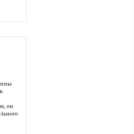
ожены
в.
м, он
ального