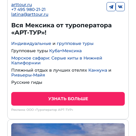
arttour.ru
+7 495 980-21-21
latina@arttour.ru
Вся Мексика от туроператора
«АРТ-ТУР»!
Индивидуальные
и
групповые туры
Групповые туры
Куба+Мексика
Морское сафари: Серые киты в Нижней
Калифорнии
Пляжный отдых в лучших отелях
Канкуна
и
Ривьеры-Майя
Русские гиды
УЗНАТЬ БОЛЬШЕ
Реклама: ООО «Туроператор АРТ-ТУР»