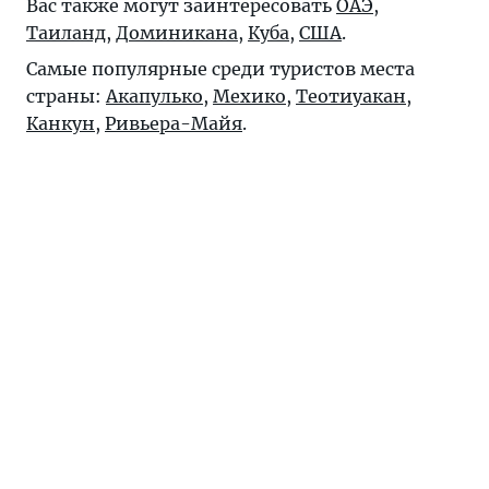
Вас также могут заинтересовать
ОАЭ
,
Таиланд
,
Доминикана
,
Куба
,
США
.
Самые популярные среди туристов места
страны:
Акапулько
,
Мехико
,
Теотиуакан
,
Канкун
,
Ривьера-Майя
.