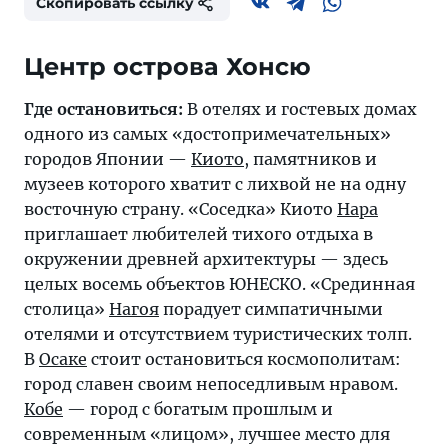
Скопировать ссылку
Центр острова Хонсю
Где остановиться:
В отелях и гостевых домах
одного из самых «достопримечательных»
городов Японии —
Киото
, памятников и
музеев которого хватит с лихвой не на одну
восточную страну. «Соседка» Киото
Нара
приглашает любителей тихого отдыха в
окружении древней архитектуры — здесь
целых восемь объектов ЮНЕСКО. «Срединная
столица»
Нагоя
порадует симпатичными
отелями и отсутствием туристических толп.
В
Осаке
стоит остановиться космополитам:
город славен своим непоседливым нравом.
Кобе
— город с богатым прошлым и
современным «лицом», лучшее место для