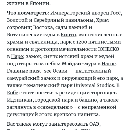
жизни в Японии.
Что посмотреть:
Императорский дворец Госё,
Золотой и Серебряный павильоны, Храм
сокровищ Востока, сады камней и
Ботанические сады в
Киото
; многочисленные
храмы и святилища, парк с 1200 пятнистыми
оленями и достопримечательности ЮНЕСКО
в
Наре
; замок, синтоистский храм и музей
под открытым небом Мэйдзи-мура в
Нагое
.
Главные must-see
Осаки
— пятиэтажный
самурайский замок и окружающий его парк, а
также тематический парк Universal Studios. В
Кобе
стоит посетить резиденции торговцев
Идзинкан, городской парк и башню, а также
заглянуть в «сакедельню» - с непременной
дегустацией этого крепкого напитка.
Вас также могут заинтересовать
ОАЭ
,