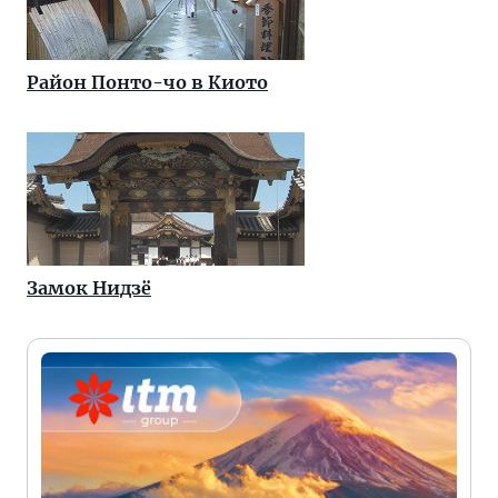
Район Понто-чо в Киото
Замок Нидзё