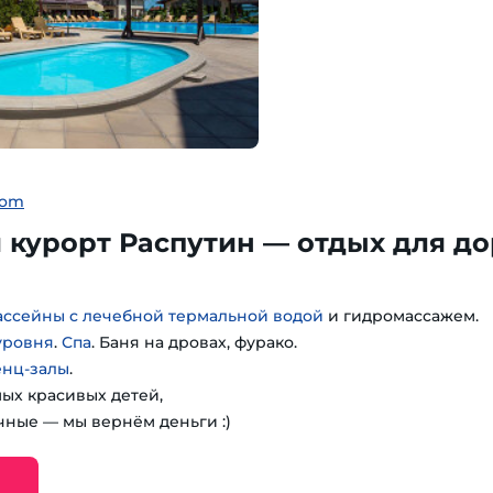
com
курорт Распутин — отдых для до
ассейны с лечебной термальной водой
и гидромассажем.
уровня
.
Спа
. Баня на дровах, фурако.
енц-залы
.
мых красивых детей,
чные — мы вернём деньги :)