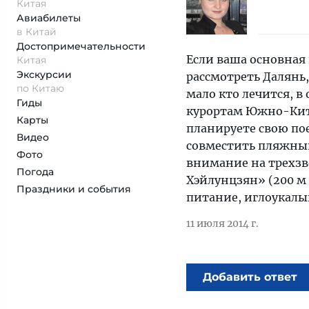
Китая
Авиабилеты
в Китай
Достопримеча­тельности
Если ваша основная 
Китая
Экскурсии
рассмотреть Далянь
по Китаю
мало кто лечится, в
Гиды
курортам Южно-Кита
Карты
планируете свою по
Видео
совместить пляжный
Фото
внимание на трехз
Погода
Хэйлунцзян» (200 м
Праздники и события
питание, иглоукалыв
11 июля 2014 г.
Добавить ответ