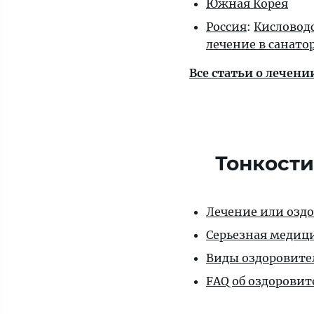
Южная Корея
Россия
:
Кисловод
лечение в санато
Все статьи о лечен
Тонкости
Лечение или озд
Серьезная медици
Виды оздоровите
FAQ об оздоровит