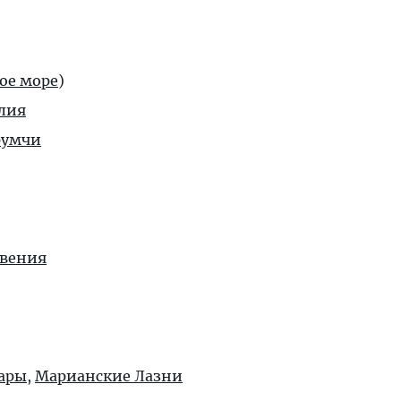
ое море
)
лия
румчи
овения
ары
,
Марианские Лазни