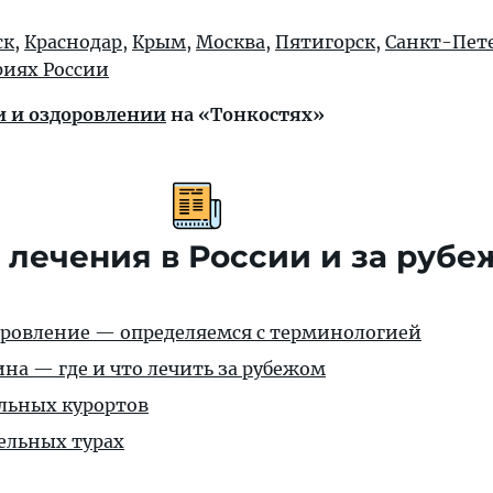
ск
,
Краснодар
,
Крым
,
Москва
,
Пятигорск
,
Санкт-Пет
риях России
ии и оздоровлении
на «Тонкостях»
 лечения в России и за руб
оровление — определяемся с терминологией
на — где и что лечить за рубежом
льных курортов
ельных турах