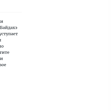
ки
 Байдахэ
уступает
ы
но
тите
ии
вое