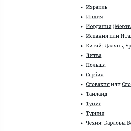
Израиль
Индия
Иордания
(
Мертв
Испания
или
Ита
Китай
:
Далянь
,
У
Литва
Польша
Сербия
Словакия
или
Сл
Таиланд
Тунис
Турция
Чехия
:
Карловы В