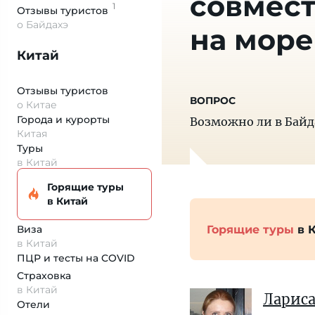
совмест
1
Отзывы
туристов
о Байдахэ
на море
Китай
Отзывы туристов
о Китае
Города и курорты
Возможно ли в Байд
Китая
Туры
в Китай
Горящие туры
в Китай
Горящие туры
в 
Виза
в Китай
ПЦР и тесты на COVID
Страховка
в Китай
Ларис
Отели