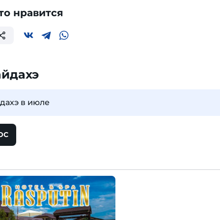
то нравится
айдахэ
йдахэ в июле
ОС