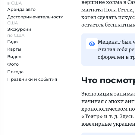
вершине холма в Са
в США
магната Пола Гетти,
Аренда авто
хотел сделать искус
Достопримеча­тельности
США
остается бесплатны
Экскурсии
по США
Меценат был ч
Гиды
считал себя р
Карты
оформлен в т
Видео
Фото
Погода
Что посмот
Праздники и события
Экспозиция занимае
начиная с эпохи ант
хронологическом пор
«Театр» и т. д. Зде
ювелирные украшени