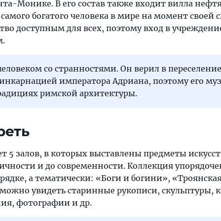
нта-Монике. В его состав также входит вилла нефт
 самого богатого человека в мире на момент своей 
ство доступным для всех, поэтому вход в учреждени
м.
еловеком со странностями. Он верил в переселение
еинкарнацией императора Адриана, поэтому его му
радициях римской архитектуры.
реть
т 5 залов, в которых выставлены предметы искусст
ичности и до современности. Коллекция упорядочен
ядке, а тематически: «Боги и богини», «Троянска
сь можно увидеть старинные рукописи, скульптуры, 
я, фотографии и др.