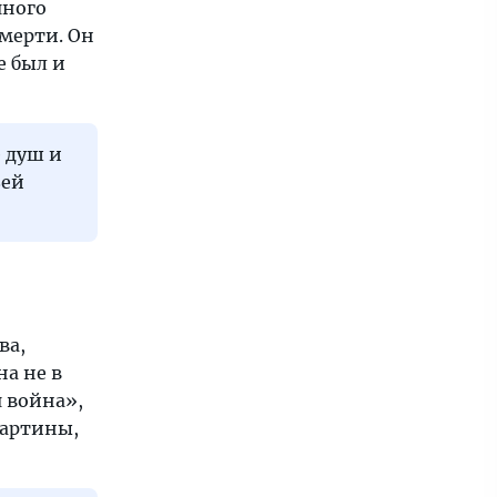
яного
смерти. Он
е был и
 душ и
зей
ва,
а не в
я война»,
картины,