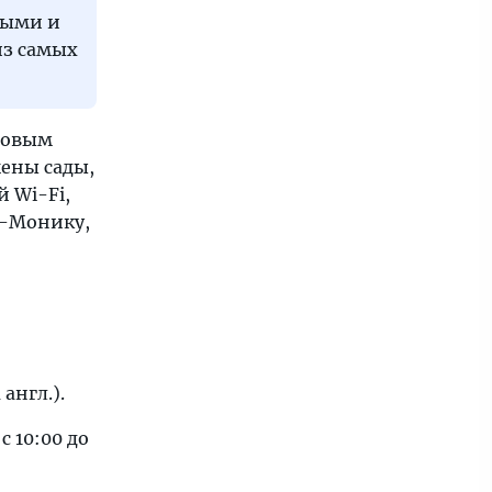
ными и
из самых
ровым
жены сады,
 Wi-Fi,
а-Монику,
 англ.).
с 10:00 до