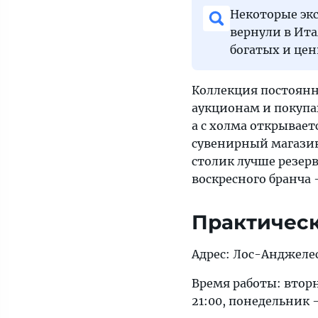
Некоторые эк
вернули в Ит
богатых и цен
Коллекция постоянн
аукционам и покупа
а с холма открывает
сувенирный магазин
столик лучше резерв
воскресного бранча 
Практичес
Адрес: Лос-Анджелес,
Время работы: вторни
21:00, понедельник