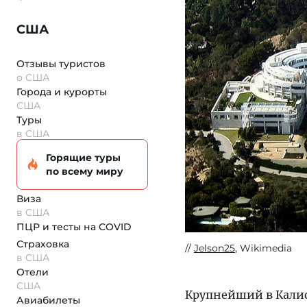
США
Отзывы туристов
о США
Города и курорты
США
Туры
в США
Горящие туры
по всему миру
Виза
в США
ПЦР и тесты на COVID
Страховка
Jelson25
, Wikimedia
в США
Отели
США
Крупнейший в Кали
Авиабилеты