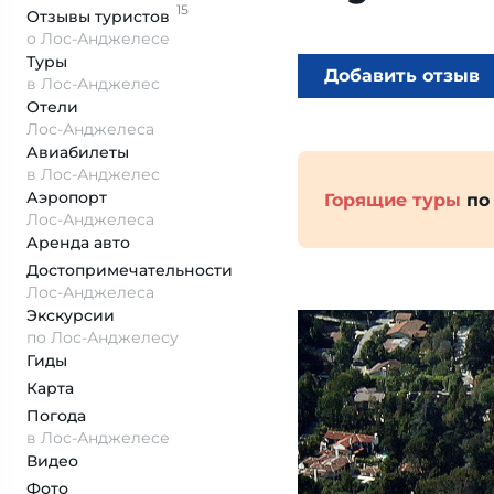
15
Отзывы
туристов
о Лос-Анджелесе
Туры
Добавить отзыв
в Лос-Анджелес
Отели
Лос-Анджелеса
Авиабилеты
в Лос-Анджелес
Аэропорт
Горящие туры
по
Лос-Анджелеса
Аренда авто
Достопримеча­тельности
Лос-Анджелеса
Экскурсии
по Лос-Анджелесу
Гиды
Карта
Погода
в Лос-Анджелесе
Видео
Фото