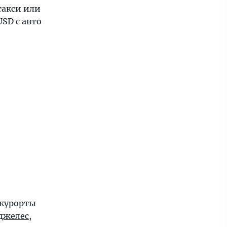
такси или
SD с авто
 курорты
джелес
,