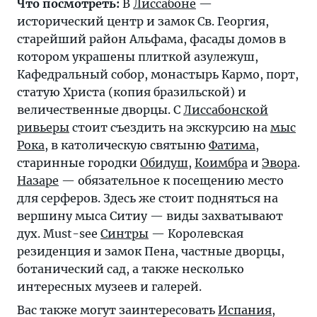
Что посмотреть:
В
Лиссабоне
—
исторический центр и замок Св. Георгия,
старейший район Альфама, фасады домов в
котором украшены плиткой азулежуш,
Кафедральный собор, монастырь Кармо, порт,
статую Христа (копия бразильской) и
величественные дворцы. С
Лиссабонской
ривьеры
стоит съездить на экскурсию на
мыс
Рока
, в католическую святыню
Фатима
,
старинные городки
Обидуш
,
Коимбра
и
Эвора
.
Назаре
— обязательное к посещению место
для серферов. Здесь же стоит подняться на
вершину мыса Ситиу — виды захватывают
дух. Must-see
Синтры
— Королевская
резиденция и замок Пена, частные дворцы,
ботанический сад, а также несколько
интересных музеев и галерей.
Вас также могут заинтересовать
Испания
,