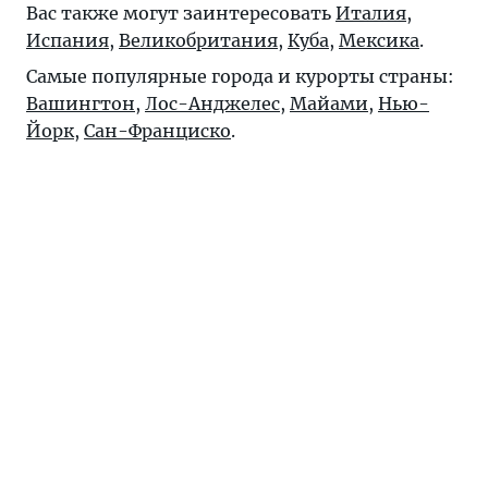
Вас также могут заинтересовать
Италия
,
Испания
,
Великобритания
,
Куба
,
Мексика
.
Самые популярные города и курорты страны:
Вашингтон
,
Лос-Анджелес
,
Майами
,
Нью-
Йорк
,
Сан-Франциско
.