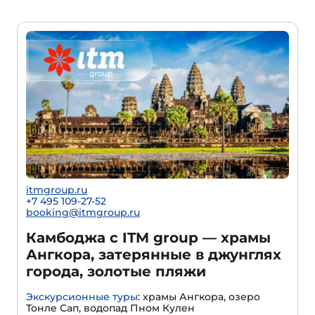
itmgroup.ru
+7 495 109-27-52
booking@itmgroup.ru
Камбоджа с ITM group — храмы
Ангкора, затерянные в джунглях
города, золотые пляжи
Экскурсионные туры
: храмы Ангкора, озеро
Тонле Сап, водопад Пном Кулен