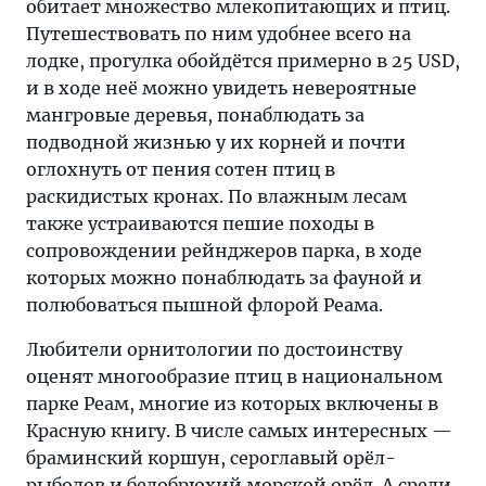
обитает множество млекопитающих и птиц.
Путешествовать по ним удобнее всего на
лодке, прогулка обойдётся примерно в 25 USD,
и в ходе неё можно увидеть невероятные
мангровые деревья, понаблюдать за
подводной жизнью у их корней и почти
оглохнуть от пения сотен птиц в
раскидистых кронах. По влажным лесам
также устраиваются пешие походы в
сопровождении рейнджеров парка, в ходе
которых можно понаблюдать за фауной и
полюбоваться пышной флорой Реама.
Любители орнитологии по достоинству
оценят многообразие птиц в национальном
парке Реам, многие из которых включены в
Красную книгу. В числе самых интересных —
браминский коршун, сероглавый орёл-
рыболов и белобрюхий морской орёл. А среди