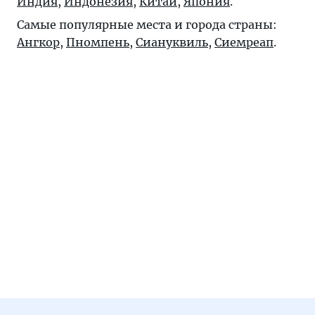
Индия
,
Индонезия
,
Китай
,
Япония
.
Самые популярные места и города страны:
Ангкор
,
Пномпень
,
Сиануквиль
,
Сиемреап
.