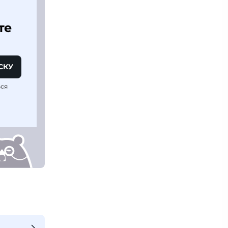
те
СКУ
ься