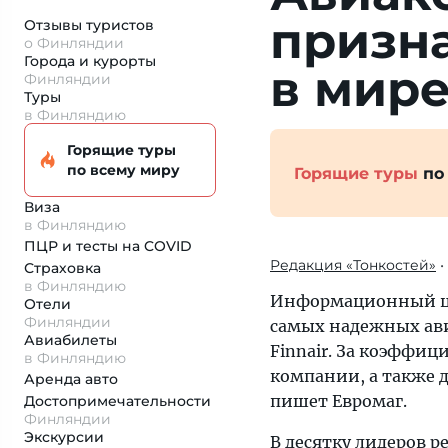
призн
Отзывы туристов
о Финляндии
Города и курорты
в мир
Финляндии
Туры
в Финляндию
Горящие туры
по всему миру
Горящие туры
по
Виза
в Финляндию
ПЦР и тесты на COVID
Редакция «Тонкостей»
•
Страховка
в Финляндию
Информационный цент
Отели
Финляндии
самых надежных ави
Авиабилеты
Finnair. За коэффи
в Финляндию
компании, а также д
Аренда авто
пишет Евромаг.
Достопримеча­тельности
Финляндии
Экскурсии
В десятку лидеров р