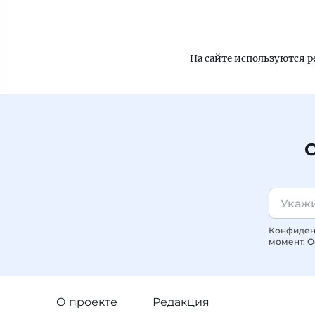
На сайте используются
р
С
Конфиденц
момент. О
О проекте
Редакция