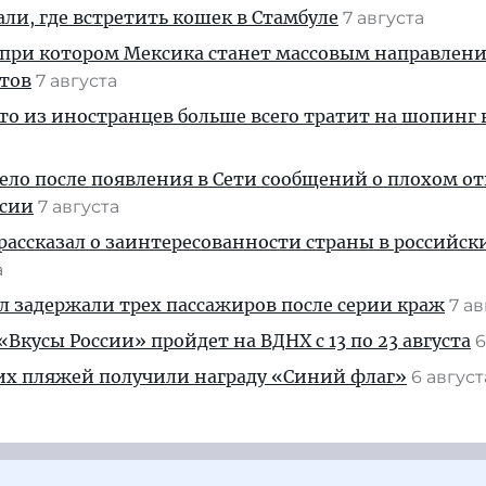
али, где встретить кошек в Стамбуле
7 августа
 при котором Мексика станет массовым направлен
стов
7 августа
кто из иностранцев больше всего тратит на шопинг 
дело после появления в Сети сообщений о плохом 
ссии
7 августа
рассказал о заинтересованности страны в российск
а
ул задержали трех пассажиров после серии краж
7 а
Вкусы России» пройдет на ВДНХ с 13 по 23 августа
6
их пляжей получили награду «Синий флаг»
6 авгус