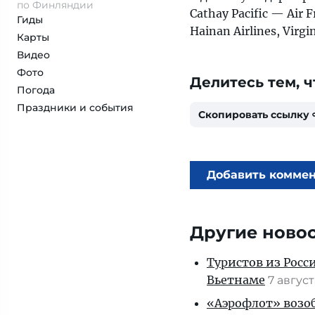
по Финляндии
Cathay Pacific — Air F
Гиды
Hainan Airlines, Virgin
Карты
Видео
Фото
Делитесь тем, ч
Погода
Праздники и события
Скопировать ссылку
Добавить комме
Другие ново
Туристов из Росс
Вьетнаме
7 авгус
«Аэрофлот» возоб