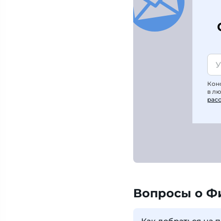
Кон
в л
рас
Вопросы о Ф