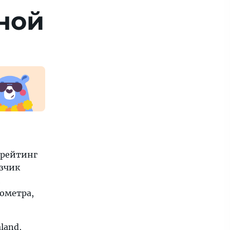
ной
л рейтинг
зчик
й
лометра,
land,