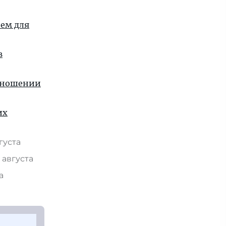
ием для
в
отношении
их
вгуста
 августа
та