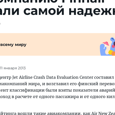
али самой надеж
е
 всему миру
 11 января 2013
р Jet Airline Crash Data Evaluation Center состави
акомпаний мира, и возглавил его финский перево
циент классификации были взяты показатели авари
оход в расчете от одного пассажира и от одного ки
ейтинга вошли такие авиакомпании, как Air New Zea