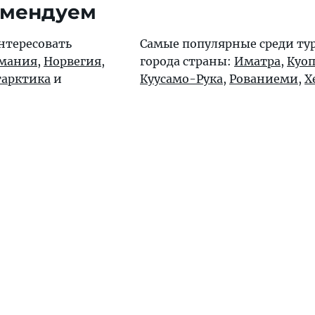
омендуем
нтересовать
Самые популярные среди ту
мания
,
Норвегия
,
города страны:
Иматра
,
Куо
арктика
и
Куусамо-Рука
,
Рованиеми
,
Х