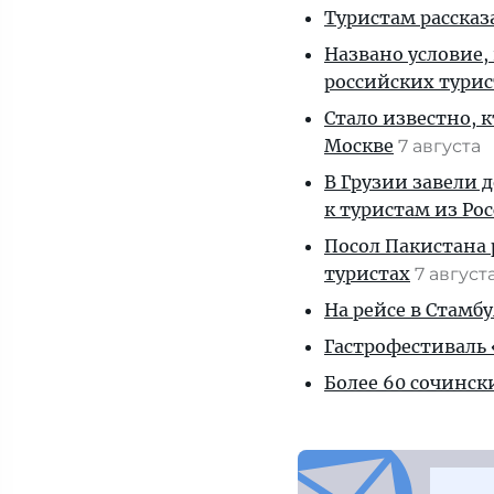
Туристам рассказ
Названо условие,
российских тури
Стало известно, 
Москве
7 августа
В Грузии завели 
к туристам из Ро
Посол Пакистана 
туристах
7 август
На рейсе в Стамб
Гастрофестиваль «
Более 60 сочинск