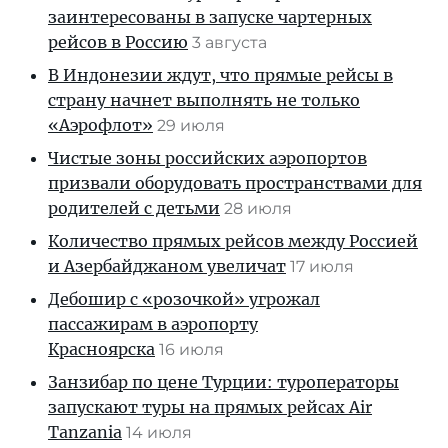
заинтересованы в запуске чартерных
рейсов в Россию
3 августа
В Индонезии ждут, что прямые рейсы в
страну начнет выполнять не только
«Аэрофлот»
29 июля
Чистые зоны российских аэропортов
призвали оборудовать пространствами для
родителей с детьми
28 июля
Количество прямых рейсов между Россией
и Азербайджаном увеличат
17 июля
Дебошир с «розочкой» угрожал
пассажирам в аэропорту
Красноярска
16 июля
Занзибар по цене Турции: туроператоры
запускают туры на прямых рейсах Air
Tanzania
14 июля