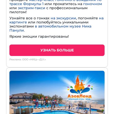
трассе Формулы 1
или прокатитесь на
гоночном
или
экстрим-такси
с профессиональным
пилотом!
Узнайте все о гонках
на экскурсии
, погоняйте
на
картинге
или полюбуйтесь уникальными
экспонатами
в автомобильном музее Ника
Панули.
Яркие эмоции гарантированы!
УЗНАТЬ БОЛЬШЕ
Реклама: ООО «НИЦ» «Д.У.»