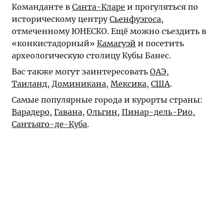
Команданте в
Санта-Кларе
и прогуляться по
историческому центру
Сьенфуэгоса
,
отмеченному ЮНЕСКО. Ещё можно съездить в
«конкистадорный»
Камагуэй
и посетить
археологическую столицу Кубы Банес.
Вас также могут заинтересовать
ОАЭ
,
Таиланд
,
Доминикана
,
Мексика
,
США
.
Самые популярные города и курорты страны:
Варадеро
,
Гавана
,
Ольгин
,
Пинар-дель-Рио
,
Сантьяго-де-Куба
.