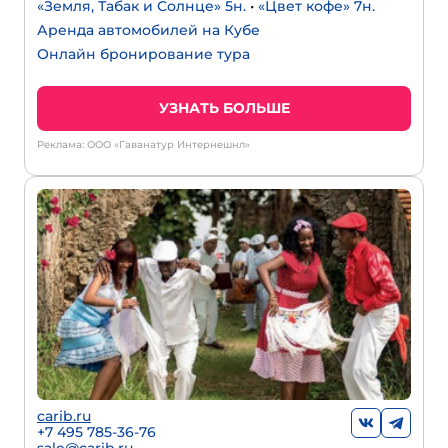
«Земля, Табак и Солнце» 5н.
•
«Цвет кофе» 7н.
Аренда автомобилей на Кубе
Онлайн бронирование тура
УЗНАТЬ БОЛЬШЕ
Реклама: ООО «Гаванатур Интернешнл»
carib.ru
+
7 495 785-36-76
sale@carib.ru