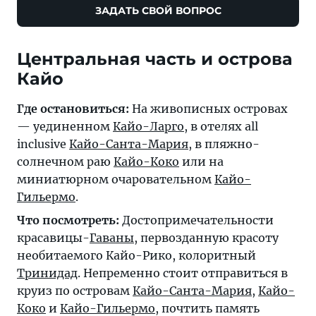
ЗАДАТЬ СВОЙ ВОПРОС
Центральная часть и острова
Кайо
Где остановиться:
На живописных островах
— уединенном
Кайо-Ларго
, в отелях all
inclusive
Кайо-Санта-Мария
, в пляжно-
солнечном раю
Кайо-Коко
или на
миниатюрном очаровательном
Кайо-
Гильермо
.
Что посмотреть:
Достопримечательности
красавицы-
Гаваны
, первозданную красоту
необитаемого Кайо-Рико, колоритный
Тринидад
. Непременно стоит отправиться в
круиз по островам
Кайо-Санта-Мария
,
Кайо-
Коко
и
Кайо-Гильермо
, почтить память