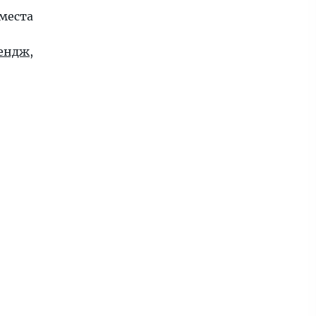
места
ендж
,