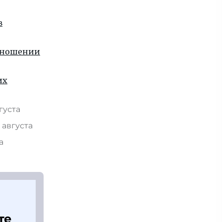
в
отношении
их
вгуста
 августа
та
те