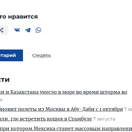
то нравится
нтарий
Следить
сти
ии и Казахстана унесло в море во время шторма во
та
новит полеты из Москвы в Абу-Даби с 1 октября
7 а
али, где встретить кошек в Стамбуле
7 августа
 при котором Мексика станет массовым направлен