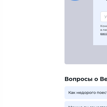
Кон
в л
рас
Вопросы о В
Как недорого поес