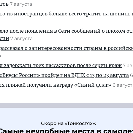
стов
7 августа
кто из иностранцев больше всего тратит на шопинг 
дело после появления в Сети сообщений о плохом 
ссии
7 августа
рассказал о заинтересованности страны в российск
а
ул задержали трех пассажиров после серии краж
7 а
Вкусы России» пройдет на ВДНХ с 13 по 23 августа
6
их пляжей получили награду «Синий флаг»
6 авгус
Скоро на «Тонкостях»:
Самые неудобные места в самоле