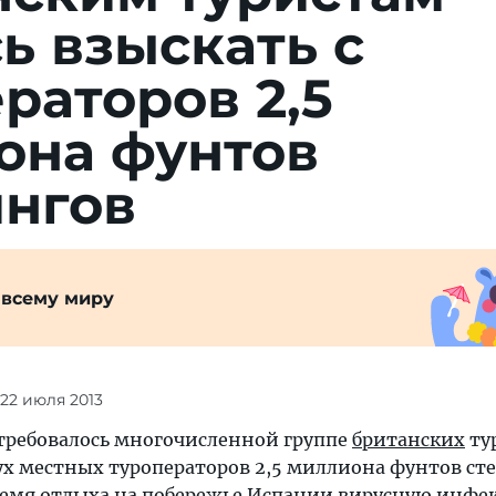
ь взыскать с
раторов 2,5
она фунтов
ингов
 всему миру
 22 июля 2013
отребовалось многочисленной группе
британских
ту
вух местных туроператоров 2,5 миллиона фунтов ст
ремя отдыха на побережье
Испании
вирусную инфе