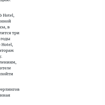
 Hotel,
енной
за, в
лится три
 годы
 Hotel,
раторам
.
влениям,
 отеле
 пойти
терлингов
онная