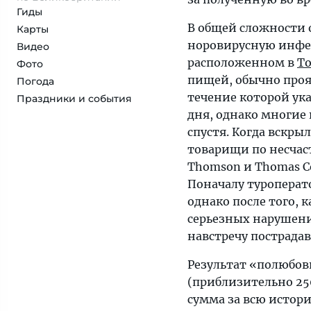
Гиды
В общей сложности 
Карты
норовирусную инфекц
Видео
расположенном в
Т
Фото
пищей, обычно прояв
Погода
течение которой ук
Праздники и события
дня, однако многие
спустя. Когда вскрыл
товарищи по несчас
Thomson и Thomas C
Поначалу туроперат
однако после того, 
серьезных нарушени
навстречу пострада
Результат «полюбов
(приблизительно 25
сумма за всю истор