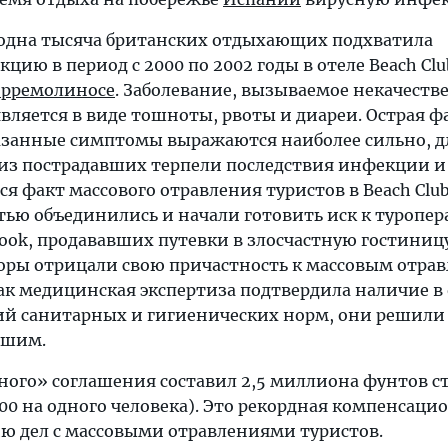
одна тысяча британских отдыхающих подхватила
ию в период с 2000 по 2002 годы в отеле Beach Club
орремолиносе
. Заболевание, вызываемое некачеств
ляется в виде тошноты, рвоты и диареи. Острая фа
азанные симптомы выражаются наиболее сильно, д
 из пострадавших терпели последствия инфекции и
ся факт массового отравления туристов в Beach Club
тью объединились и начали готовить иск к туропе
ook, продававших путевки в злосчастную гостиницу
оры отрицали свою причастность к массовым отра
как медицинская экспертиза подтвердила наличие в
й санитарных и гигиенических норм, они решили
вшим.
ного» соглашения составил 2,5 миллиона фунтов с
00 на одного человека). Это рекордная компенсаци
ию дел с массовыми отравлениями туристов.