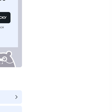
СКУ
ься