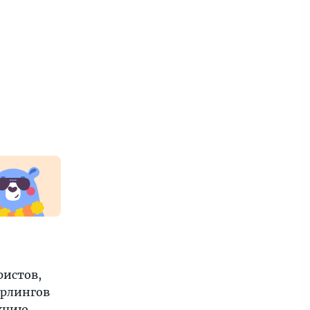
ристов,
ерлингов
кцию.