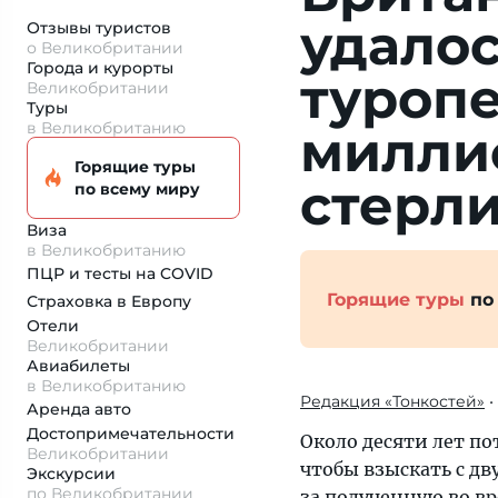
удалос
Отзывы туристов
о Великобритании
Города и курорты
туропе
Великобритании
Туры
в Великобританию
милли
Горящие туры
стерл
по всему миру
Виза
в Великобританию
ПЦР и тесты на COVID
Горящие туры
по
Страховка
в Европу
Отели
Великобритании
Авиабилеты
в Великобританию
Редакция «Тонкостей»
•
Аренда авто
Достопримеча­тельности
Около десяти лет п
Великобритании
чтобы взыскать с д
Экскурсии
по Великобритании
за полученную во в