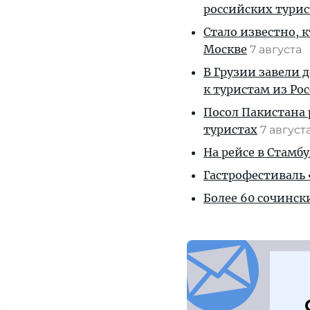
российских тури
Стало известно, 
Москве
7 августа
В Грузии завели 
к туристам из Ро
Посол Пакистана 
туристах
7 август
На рейсе в Стамб
Гастрофестиваль «
Более 60 сочинск