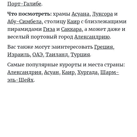
Порт-Галибе
.
Что посмотреть:
храмы
Асуана
,
Луксора
и
Абу-Симбела
, столицу
Каир
с близлежащими
пирамидами
Гиза
и
Саккара
, а может даже и
веселый портовый город
Александрию
.
Вас также могут заинтересовать
Греция
,
Израиль
,
ОАЭ
,
Таиланд
,
Турция
.
Самые популярные курорты и места страны:
Александрия
,
Асуан
,
Каир
,
Хургада
,
Шарм-
эль-Шейх
.