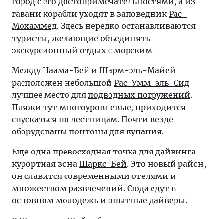
город с его
достопримечательностями
, а из
гавани корабли уходят в заповедник
Рас-
Мохаммед
. Здесь нередко останавливаются
туристы, желающие объединять
экскурсионный отдых с морским.
Между Наама-Бей и Шарм-эль-Майей
расположен небольшой
Рас-Умм-эль-Сид
—
лучшее место для
подводных погружений
.
Пляжи тут многоуровневые, приходится
спускаться по лестницам. Почти везде
оборудованы понтоны для купания.
Еще одна превосходная точка для дайвинга —
курортная зона
Шаркс-Бей
. Это новый район,
он славится современными отелями и
множеством развлечений. Сюда едут в
основном молодежь и опытные дайверы.