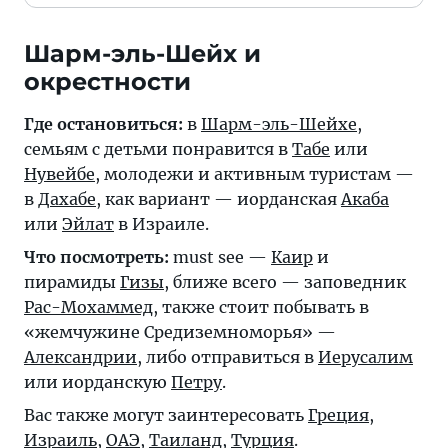
Шарм-эль-Шейх и
окрестности
Где остановиться:
в
Шарм-эль-Шейхе
,
семьям с детьми понравится в
Табе
или
Нувейбе
, молодежи и активным туристам —
в
Дахабе
, как вариант — иорданская
Акаба
или
Эйлат
в Израиле.
Что посмотреть:
must see —
Каир
и
пирамиды
Гизы
, ближе всего — заповедник
Рас-Мохаммед
, также стоит побывать в
«жемчужине Средиземноморья» —
Александрии
, либо отправиться в
Иерусалим
или иорданскую
Петру
.
Вас также могут заинтересовать
Греция
,
Израиль
,
ОАЭ
,
Таиланд
,
Турция
.